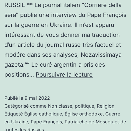
RUSSIE ** Le journal italien “Corriere della
sera” publie une interview du Pape François
sur la guerre en Ukraine. Il m’est apparu
intéressant de vous donner ma traduction
d’un article du journal russe très factuel et
modéré dans ses analyses, Nezavissimaya
gazeta.“” Le curé argentin a pris des
LE
positions…
Poursuivre la lecture
PAPE
FRANÇOIS
Publié le
9 mai 2022
FAIT
Catégorisé comme
Non classé
,
politique
,
Religion
SENSATION
Étiqueté
Église catholique
,
Église orthodoxe
,
Guerre
en Ukraine
,
Pape François
,
Patriarche de Moscou et de
EN
toutes les Russies