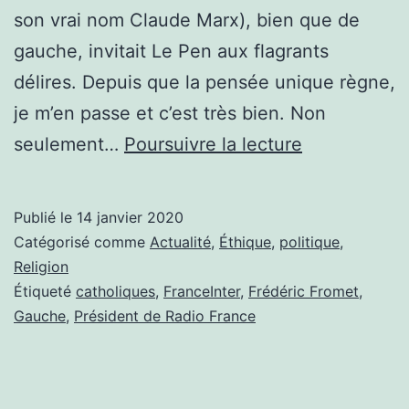
son vrai nom Claude Marx), bien que de
gauche, invitait Le Pen aux flagrants
délires. Depuis que la pensée unique règne,
je m’en passe et c’est très bien. Non
FRANCE
seulement…
Poursuivre la lecture
INTER,ÉCO
LA
Publié le
14 janvier 2020
DIFFÉRENCE
Catégorisé comme
Actualité
,
Éthique
,
politique
,
Religion
Étiqueté
catholiques
,
FranceInter
,
Frédéric Fromet
,
Gauche
,
Président de Radio France