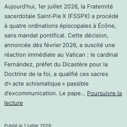
Aujourd’hui, 1er juillet 2026, la Fraternité
sacerdotale Saint‑Pie X (FSSPX) a procédé
à quatre ordinations épiscopales à Écône,
sans mandat pontifical. Cette décision,
annoncée dès février 2026, a suscité une
réaction immédiate au Vatican : le cardinal
Fernández, préfet du Dicastère pour la
Doctrine de la foi, a qualifié ces sacres
d’« acte schismatique » passible
d’excommunication. Le pape…
Poursuivre la
Les
lecture
sacres
d’Écône
Publié le
1 juillet 2026