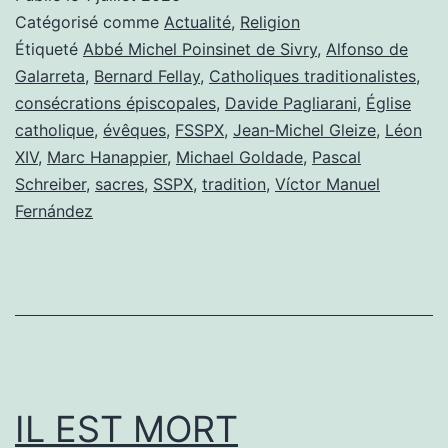
:
Catégorisé comme
Actualité
,
Religion
bis
Étiqueté
Abbé Michel Poinsinet de Sivry
,
Alfonso de
Galarreta
,
Bernard Fellay
,
Catholiques traditionalistes
,
repetita
consécrations épiscopales
,
Davide Pagliarani
,
Église
catholique
,
évêques
,
FSSPX
,
Jean‑Michel Gleize
,
Léon
XIV
,
Marc Hanappier
,
Michael Goldade
,
Pascal
Schreiber
,
sacres
,
SSPX
,
tradition
,
Víctor Manuel
Fernández
IL EST MORT