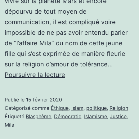
vivre sur la planète Mars et encore
dépourvu de tout moyen de
communication, il est compliqué voire
impossible de ne pas avoir entendu parler
de “l’affaire Mila” du nom de cette jeune
fille qui s’est exprimée de manière fleurie
sur la religion d’amour de tolérance…
TO
Poursuivre la lecture
BE
OR
Publié le
15 février 2020
NOT
Catégorisé comme
Éthique
,
Islam
,
politique
,
Religion
TO
Étiqueté
Blasphème
,
Démocratie
,
Islamisme
,
Justice
,
Mila
BE
MILA