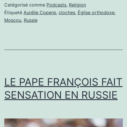
SONNE
Catégorisé comme
Podcasts
,
Religion
LES
Étiqueté
Aurélie Copens
,
cloches
,
Église orthodoxe
,
Moscou
,
Russie
CLOCHES
LE PAPE FRANÇOIS FAIT
SENSATION EN RUSSIE