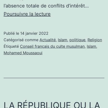
l’absence totale de conflits d’intérêt…
CHER
Poursuivre la lecture
MOHAMED
MOUSSAOUI,
Publié le
14 janvier 2022
ON
Catégorisé comme
Actualité
,
Islam
,
politique
,
Religion
NE
Étiqueté
Conseil français du culte musulman
,
Islam
,
Mohamed Moussaoui
RETIENT
PERSONNE
LA RÉPUBLIQUE OU LA