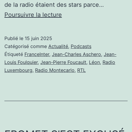
de la radio étaient des stars parce…
LE
Poursuivre la lecture
BALADO
DE
Publié le
15 juin 2025
LA
Catégorisé comme
Actualité
,
Podcasts
RÉPLIQUE
Étiqueté
FranceInter
,
Jean-Charles Aschero
,
Jean-
Louis Foulquier
,
Jean-Pierre Foucault
,
Léon
,
Radio
AU
Luxembourg
,
Radio Montecarlo
,
RTL
CAFÉ
DES
ONDES