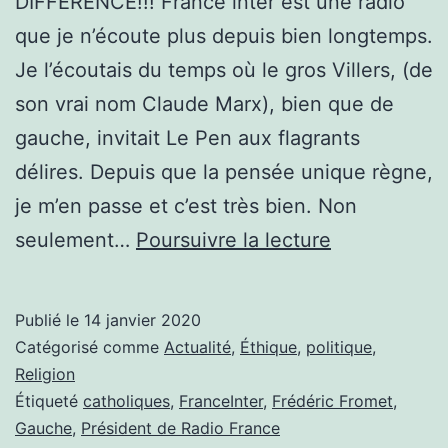
DIFFÉRENCE!!! France inter est une radio
que je n’écoute plus depuis bien longtemps.
Je l’écoutais du temps où le gros Villers, (de
son vrai nom Claude Marx), bien que de
gauche, invitait Le Pen aux flagrants
délires. Depuis que la pensée unique règne,
je m’en passe et c’est très bien. Non
FRANCE
seulement…
Poursuivre la lecture
INTER,ÉCO
LA
Publié le
14 janvier 2020
DIFFÉRENCE
Catégorisé comme
Actualité
,
Éthique
,
politique
,
Religion
Étiqueté
catholiques
,
FranceInter
,
Frédéric Fromet
,
Gauche
,
Président de Radio France