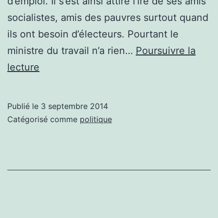
d’emploi. Il s’est ainsi attiré l’ire de ses amis
socialistes, amis des pauvres surtout quand
ils ont besoin d’électeurs. Pourtant le
ministre du travail n’a rien…
Poursuivre la
Vous
lecture
avez
dit
Publié le
3 septembre 2014
fraude
Catégorisé comme
politique
sociale?