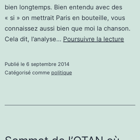
bien longtemps. Bien entendu avec des
« si » on mettrait Paris en bouteille, vous
connaissez aussi bien que moi la chanson.
Les
Cela dit, l’analyse…
Poursuivre la lecture
gran
secre
Publié le
6 septembre 2014
de
Catégorisé comme
politique
Mitte
et
si
Inter
avait
exist