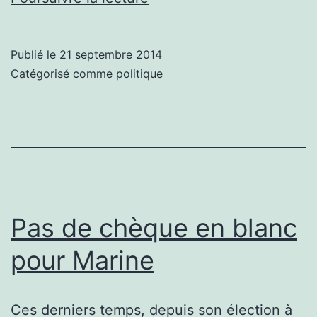
s’épanche
et
Publié le
21 septembre 2014
nous
Catégorisé comme
politique
on
continue
de
rigoler
Pas de chèque en blanc
pour Marine
Ces derniers temps, depuis son élection à