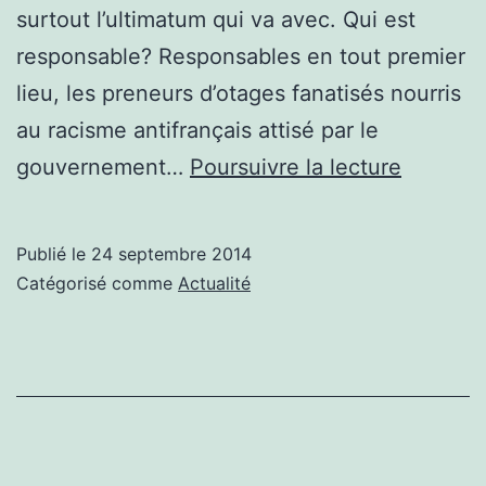
surtout l’ultimatum qui va avec. Qui est
responsable? Responsables en tout premier
lieu, les preneurs d’otages fanatisés nourris
au racisme antifrançais attisé par le
S’il
gouvernement…
Poursuivre la lecture
n’est
pas
Publié le
24 septembre 2014
journalis
Catégorisé comme
Actualité
Hervé
Gourdel
est
un
homme