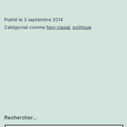
pas
laisser
Publié le
3 septembre 2014
respirer
Catégorisé comme
Non classé
,
politique
Najat
et
tâta
christiane
Rechercher…