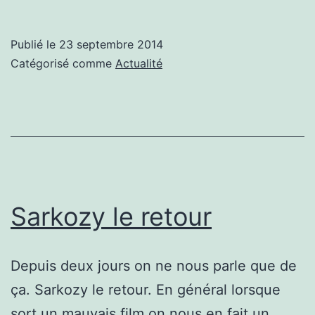
en
grève,
Publié le
23 septembre 2014
pas
Catégorisé comme
Actualité
de
doute,
on
est
bien
en
Sarkozy le retour
France
Depuis deux jours on ne nous parle que de
ça. Sarkozy le retour. En général lorsque
sort un mauvais film on nous en fait un