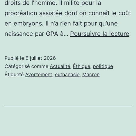
droits de l’homme. Il milite pour la
procréation assistée dont on connaît le coût
en embryons. Il n’a rien fait pour qu’une
M
naissance par GPA à…
Poursuivre la lecture
L
D
Publié le
6 juillet 2026
L
Catégorisé comme
Actualité
,
Éthique
,
politique
M
Étiqueté
Avortement
,
euthanasie
,
Macron