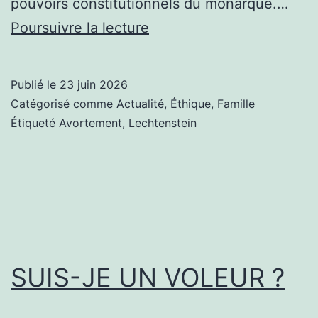
pouvoirs constitutionnels du monarque.…
Alois
Poursuivre la lecture
de
Liechtenstein,
Publié le
23 juin 2026
le
Catégorisé comme
Actualité
,
Éthique
,
Famille
dernier
Étiqueté
Avortement
,
Lechtenstein
monarque
catholique
et
pro-
vie
SUIS-JE UN VOLEUR ?