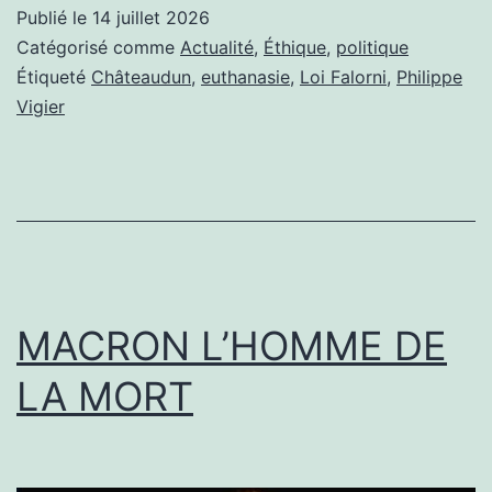
rapporteur
Publié le
14 juillet 2026
général
Catégorisé comme
Actualité
,
Éthique
,
politique
de
Étiqueté
Châteaudun
,
euthanasie
,
Loi Falorni
,
Philippe
Vigier
la
loi
d’euthanasie,
s’en
prend
au
MACRON L’HOMME DE
curé
qui
LA MORT
la
conteste