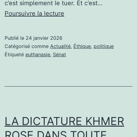
c’est simplement le tuer. Et c’est…
FRANCE,
Poursuivre la lecture
LE
SÉNAT
Publié le
24 janvier 2026
REJETTE
Catégorisé comme
Actualité
,
Éthique
,
politique
L’AIDE
Étiqueté
euthanasie
,
Sénat
ACTIVE
À
MOURIR
LA DICTATURE KHMER
ROSE DANS TOUTE