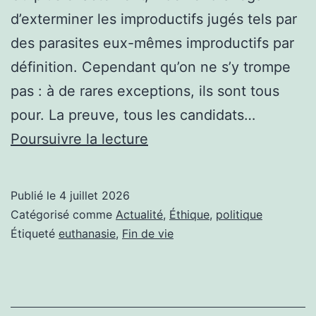
d’exterminer les improductifs jugés tels par
des parasites eux-mêmes improductifs par
définition. Cependant qu’on ne s’y trompe
pas : à de rares exceptions, ils sont tous
pour. La preuve, tous les candidats…
LOI
Poursuivre la lecture
SUR
LA
Publié le
4 juillet 2026
FIN
Catégorisé comme
Actualité
,
Éthique
,
politique
DE
Étiqueté
euthanasie
,
Fin de vie
VIE,
ILS
SONT