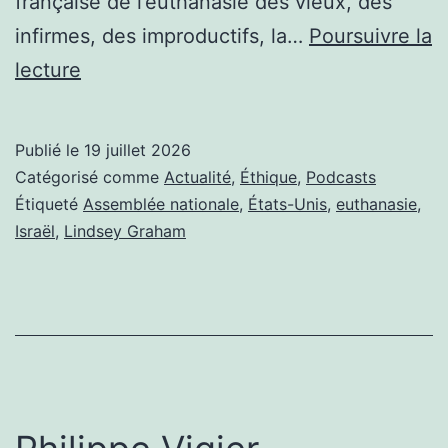
française de l’euthanasie des vieux, des
infirmes, des improductifs, la…
Poursuivre la
LINSAY
lecture
GRAHAM
EUTHANASIE
Publié le
19 juillet 2026
1
Catégorisé comme
Actualité
,
Éthique
,
Podcasts
PARTOUT
Étiqueté
Assemblée nationale
,
États-Unis
,
euthanasie
,
Israël
,
Lindsey Graham
LA
BALLE
AU
CENTRE