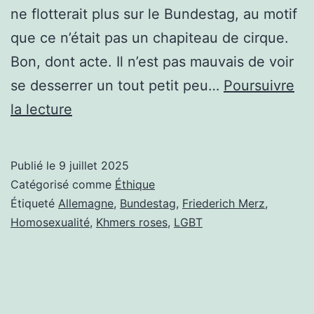
ne flotterait plus sur le Bundestag, au motif
que ce n’était pas un chapiteau de cirque.
Bon, dont acte. Il n’est pas mauvais de voir
se desserrer un tout petit peu…
Poursuivre
LE
la lecture
DRAPEAU
LGBTQI+++
Publié le
9 juillet 2025
INTERDIT
Catégorisé comme
Éthique
AU
Étiqueté
Allemagne
,
Bundestag
,
Friederich Merz
,
Homosexualité
,
Khmers roses
,
LGBT
BUNDESTAG