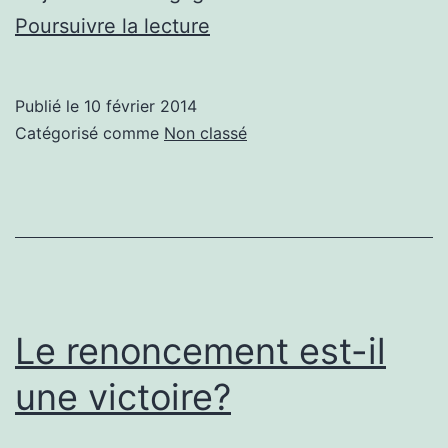
LA
Poursuivre la lecture
SUISSE
A
Publié le
10 février 2014
DIT
Catégorisé comme
Non classé
OUI!
Le renoncement est-il
une victoire?