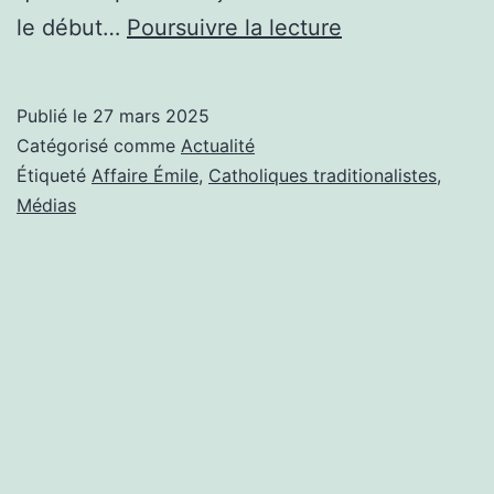
AFFAIRE
le début…
Poursuivre la lecture
ÉMILE,
LES
Publié le
27 mars 2025
BOUFFEURS
Catégorisé comme
Actualité
DE
Étiqueté
Affaire Émile
,
Catholiques traditionalistes
,
Médias
CURÉS
EN
SERONT
POUR
LEURS
FRAIS