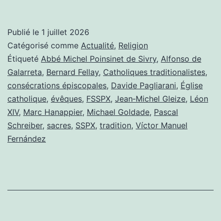
sacres
d’Écône
Publié le
1 juillet 2026
:
Catégorisé comme
Actualité
,
Religion
bis
Étiqueté
Abbé Michel Poinsinet de Sivry
,
Alfonso de
Galarreta
,
Bernard Fellay
,
Catholiques traditionalistes
,
repetita
consécrations épiscopales
,
Davide Pagliarani
,
Église
catholique
,
évêques
,
FSSPX
,
Jean‑Michel Gleize
,
Léon
XIV
,
Marc Hanappier
,
Michael Goldade
,
Pascal
Schreiber
,
sacres
,
SSPX
,
tradition
,
Víctor Manuel
Fernández