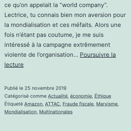
ce qu’on appelait la “world company”.
Lectrice, tu connais bien mon aversion pour
la mondialisation et ces méfaits. Alors une
fois n’étant pas coutume, je me suis
intéressé à la campagne extrêmement
violente de l’organisation…
Poursuivre la
ATTAC
lecture
VEUT
TRANSFORMER
Publié le
25 novembre 2019
LE
Catégorisé comme
Actualité
,
économie
,
Éthique
BLACK
Étiqueté
Amazon
,
ATTAC
,
Fraude fiscale
,
Marxisme
,
Mondialisation
,
Multinationales
FRIDAY
EN