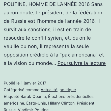
POUTINE, HOMME DE L’ANNÉE 2016 Sans
aucun doute, le président de la fédération
de Russie est l’homme de l’année 2016. Il
survit aux sanctions, il est en train de
résoudre le conflit syrien, et, qu’on le
veuille ou non, il représente la seule
opposition crédible à la “pax americana” et
P
à la vision du monde…
Poursuivre la lecture
H
D
Publié le
1 janvier 2017
L
Catégorisé comme
Actualité
,
politique
2
Étiqueté
Barak Obama
,
Élections présidentielles
américaine
,
États-Unis
,
Hillary Clinton
,
Président
,
Russie
,
Vladimir Poutine