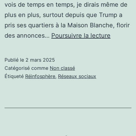
vois de temps en temps, je dirais même de
plus en plus, surtout depuis que Trump a
pris ses quartiers à la Maison Blanche, florir
LES
des annonces…
Poursuivre la lecture
GRANDE
RÉVÉLAT
Publié le
2 mars 2025
C’EST
Catégorisé comme
Non classé
TOUJOU
Étiqueté
Réinfosphère
,
Réseaux sociaux
POUR
DEMAIN