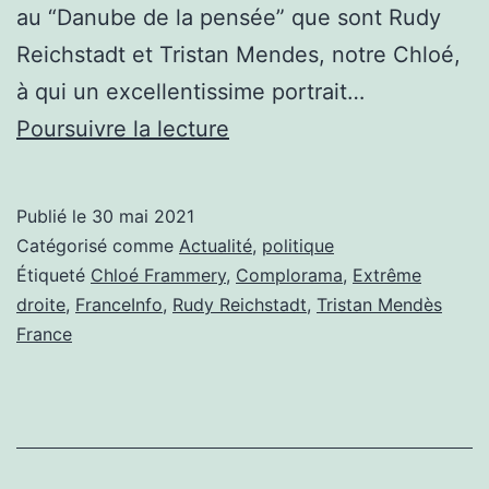
au “Danube de la pensée” que sont Rudy
Reichstadt et Tristan Mendes, notre Chloé,
à qui un excellentissime portrait…
CHLOÉ
Poursuivre la lecture
FRAMMERY,
UNE
Publié le
30 mai 2021
STAR
Catégorisé comme
Actualité
,
politique
SUR
Étiqueté
Chloé Frammery
,
Complorama
,
Extrême
droite
,
FranceInfo
,
Rudy Reichstadt
,
Tristan Mendès
FRANCEINFO
France