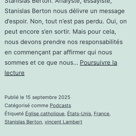
Stanislas Berton. Analyste, essayiste,
Stanislas Berton nous délivre un message
d’espoir. Non, tout n’est pas perdu. Oui, on
peut encore s’en sortir. Mais pour cela,
nous devons prendre nos responsabilités
en commençant par affirmer qui nous
sommes et ce que nous…
Poursuivre la
SORTONS
lecture
LES
CROIX
Publié le
15 septembre 2025
NOUS
Catégorisé comme
Podcasts
INVITE
Étiqueté
Église catholique
,
États-Unis
,
France
,
Stanislas Berton
,
vincent Lambert
STANISLAS
BERTON