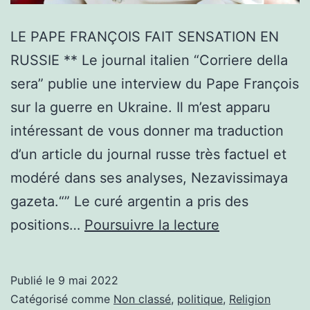
LE PAPE FRANÇOIS FAIT SENSATION EN
RUSSIE ** Le journal italien “Corriere della
sera” publie une interview du Pape François
sur la guerre en Ukraine. Il m’est apparu
intéressant de vous donner ma traduction
d’un article du journal russe très factuel et
modéré dans ses analyses, Nezavissimaya
gazeta.“” Le curé argentin a pris des
LE
positions…
Poursuivre la lecture
PAPE
FRANÇOIS
Publié le
9 mai 2022
FAIT
Catégorisé comme
Non classé
,
politique
,
Religion