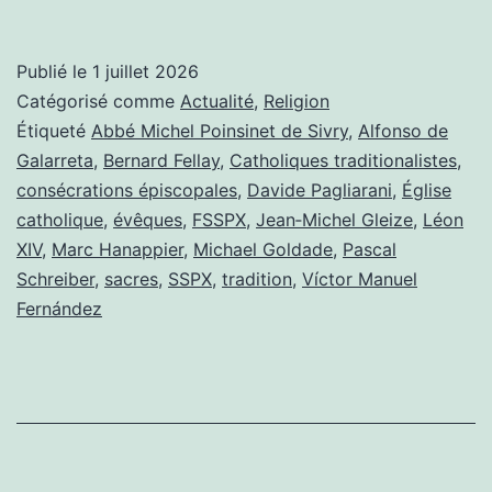
sacres
d’Écône
Publié le
1 juillet 2026
:
Catégorisé comme
Actualité
,
Religion
bis
Étiqueté
Abbé Michel Poinsinet de Sivry
,
Alfonso de
Galarreta
,
Bernard Fellay
,
Catholiques traditionalistes
,
repetita
consécrations épiscopales
,
Davide Pagliarani
,
Église
catholique
,
évêques
,
FSSPX
,
Jean‑Michel Gleize
,
Léon
XIV
,
Marc Hanappier
,
Michael Goldade
,
Pascal
Schreiber
,
sacres
,
SSPX
,
tradition
,
Víctor Manuel
Fernández