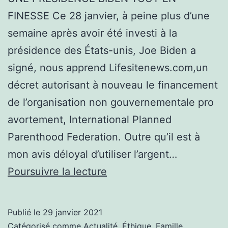
FINESSE Ce 28 janvier, à peine plus d’une
semaine après avoir été investi à la
présidence des États-unis, Joe Biden a
signé, nous apprend Lifesitenews.com,un
décret autorisant à nouveau le financement
de l’organisation non gouvernementale pro
avortement, International Planned
Parenthood Federation. Outre qu’il est à
mon avis déloyal d’utiliser l’argent…
UNE
Poursuivre la lecture
PRÉSIDENCE
BIDEN
Publié le
29 janvier 2021
TOUT
Catégorisé comme
Actualité
,
Éthique
,
Famille
,