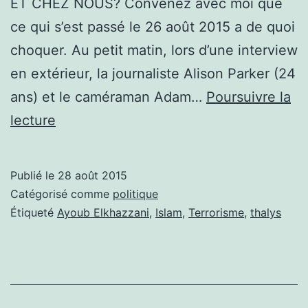
ET CHEZ NOUS? Convenez avec moi que
ce qui s’est passé le 26 août 2015 a de quoi
choquer. Au petit matin, lors d’une interview
en extérieur, la journaliste Alison Parker (24
ans) et le caméraman Adam…
Poursuivre la
UN
lecture
JOURNALISTE
ET
Publié le
28 août 2015
UN
Catégorisé comme
politique
CAMÉRAMAN
Étiqueté
Ayoub Elkhazzani
,
Islam
,
Terrorisme
,
thalys
ABATTU
EN
DIRECT,
VOILÀ