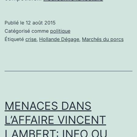
du
porc,
Publié le
12 août 2015
de
Catégorisé comme
politique
qui
Étiqueté
crise
,
Hollande Dégage
,
Marchés du porcs
se
moque-
t-
on?
MENACES DANS
L’AFFAIRE VINCENT
LAMBERT: INFO OU