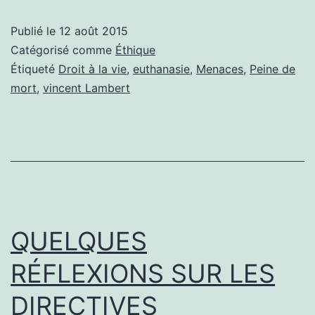
L’AFFAIRE
Publié le
12 août 2015
VINCENT
Catégorisé comme
Éthique
LAMBERT:
Étiqueté
Droit à la vie
,
euthanasie
,
Menaces
,
Peine de
mort
,
vincent Lambert
INFO
OU
INTOX?
QUELQUES
RÉFLEXIONS SUR LES
DIRECTIVES