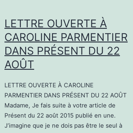
LE
DÉBAT
LETTRE OUVERTE À
SUR
CAROLINE PARMENTIER
LA
DANS PRÉSENT DU 22
DÉTENTION
D’ARMES
AOÛT
À
FEU
LETTRE OUVERTE À CAROLINE
RELANCÉ.
PARMENTIER DANS PRÉSENT DU 22 AOÛT
ET
Madame, Je fais suite à votre article de
CHEZ
Présent du 22 août 2015 publié en une.
NOUS?
J’imagine que je ne dois pas être le seul à