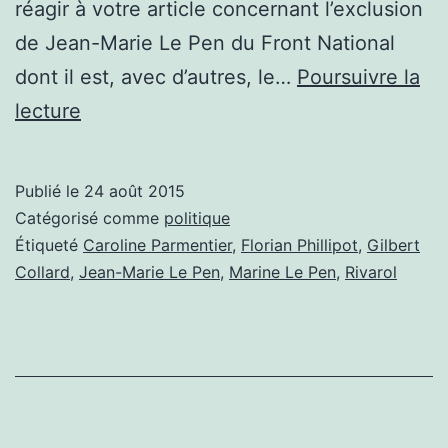
réagir à votre article concernant l’exclusion
de Jean-Marie Le Pen du Front National
dont il est, avec d’autres, le…
Poursuivre la
LETTRE
lecture
OUVERTE
À
Publié le
24 août 2015
CAROLINE
Catégorisé comme
politique
PARMENTIER
Étiqueté
Caroline Parmentier
,
Florian Phillipot
,
Gilbert
Collard
,
Jean-Marie Le Pen
,
Marine Le Pen
,
Rivarol
DANS
PRÉSENT
DU
22
AOÛT