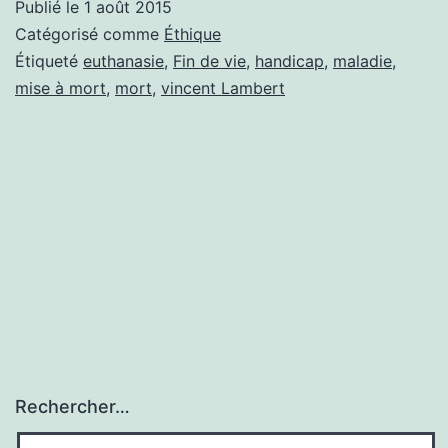
Publié le
1 août 2015
LES
Catégorisé comme
Éthique
DIREC
Étiqueté
euthanasie
,
Fin de vie
,
handicap
,
maladie
,
mise à mort
,
mort
,
vincent Lambert
ANTIC
Rechercher…