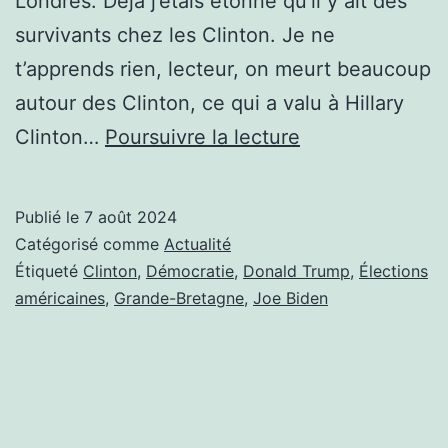
Londres. Déjà j’étais étonné qu’il y ait des
survivants chez les Clinton. Je ne
t’apprends rien, lecteur, on meurt beaucoup
autour des Clinton, ce qui a valu à Hillary
MAFIA
Clinton…
Poursuivre la lecture
CLINTON,
JE
Publié le
7 août 2024
DEMANDE
Catégorisé comme
Actualité
LA
Étiqueté
Clinton
,
Démocratie
,
Donald Trump
,
Élections
américaines
,
Grande-Bretagne
,
Joe Biden
FILLE