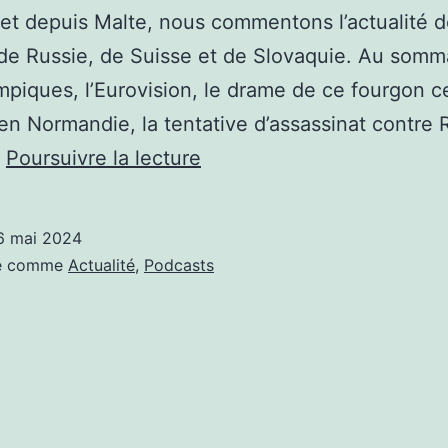
t depuis Malte, nous commentons l’actualité 
de Russie, de Suisse et de Slovaquie. Au somma
mpiques, l’Eurovision, le drame de ce fourgon ce
en Normandie, la tentative d’assassinat contre 
LE
…
Poursuivre la lecture
BALADO
DE
6 mai 2024
LA
sé comme
Actualité
,
Podcasts
RÉPLIQUE
COMMENTE
L’ATUALITÉ
DE
MAI