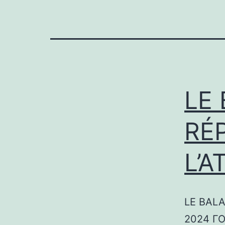
LE
RÉ
L’A
LE BALA
2024 ГО