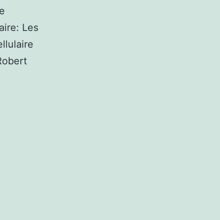
de
ire: Les
llulaire
Robert