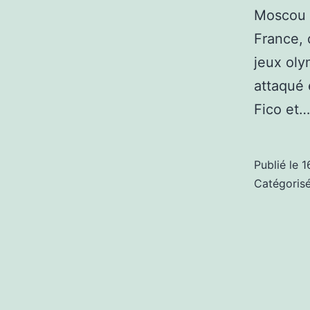
Moscou e
France, 
jeux oly
attaqué 
Fico et
Publié le
1
Catégori