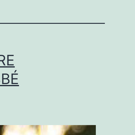
RE
BBÉ