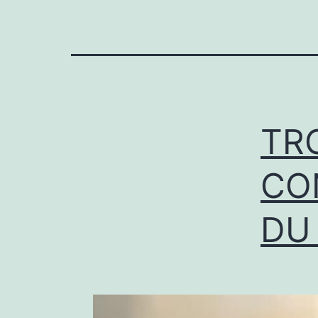
TR
CO
DU