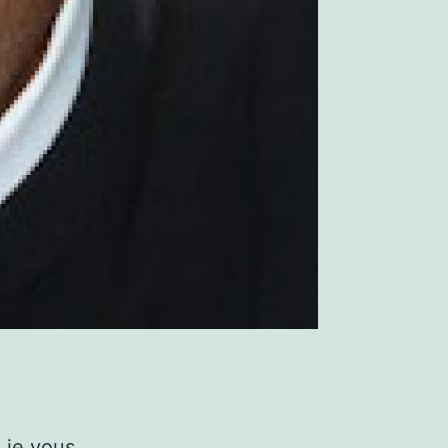
U
 je vous