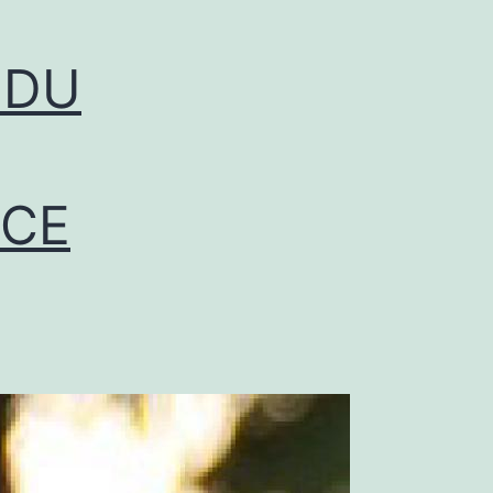
 DU
NCE