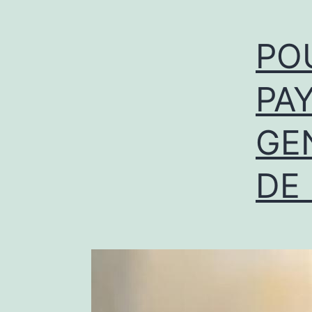
PO
PA
GE
DE