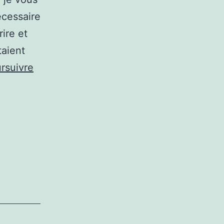
écessaire
ire et
taient
rsuivre