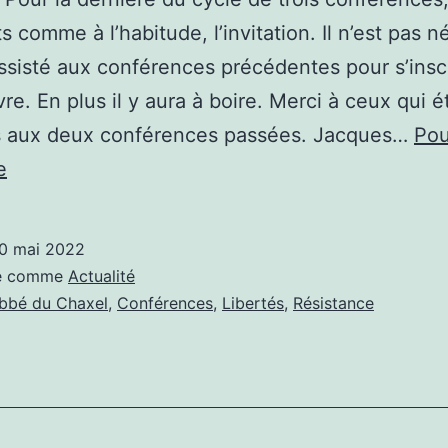
s comme à l’habitude, l’invitation. Il n’est pas n
assisté aux conférences précédentes pour s’inscr
vre. En plus il y aura à boire. Merci à ceux qui é
s aux deux conférences passées. Jacques…
Pou
TROISIÈME
e
ET
DERNIÈRE
0 mai 2022
CONFÉRENCE
sé comme
Actualité
PAR
bbé du Chaxel
,
Conférences
,
Libertés
,
Résistance
L’ABBÉ
DU
CHAXEL