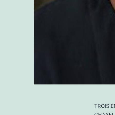
TROISIÈ
CHAXEL P