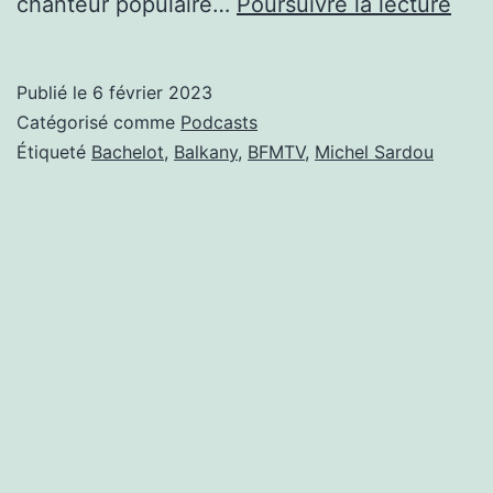
LE
chanteur populaire…
Poursuivre la lecture
BA
DE
Publié le
6 février 2023
LA
Catégorisé comme
Podcasts
RÉP
Étiqueté
Bachelot
,
Balkany
,
BFMTV
,
Michel Sardou
DE
FÉV