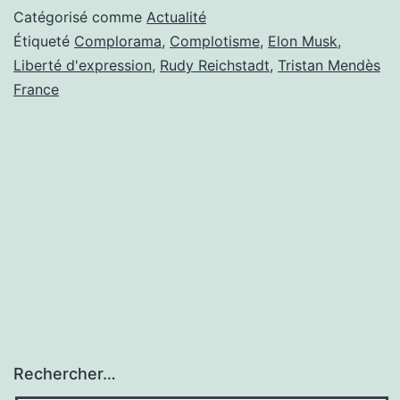
LA
Catégorisé comme
Actualité
RÉPLIQUE
Étiqueté
Complorama
,
Complotisme
,
Elon Musk
,
Liberté d'expression
,
Rudy Reichstadt
,
Tristan Mendès
RÉPOND
France
À
COMPLOR
DE
TRISTAN
MENDESFR
ET
RUDY
REICHSTAD
Rechercher…