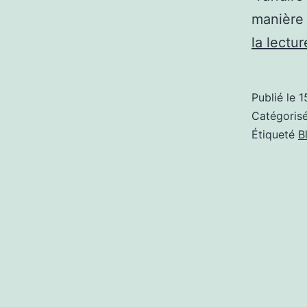
manière 
la lectur
Publié le
1
Catégori
Étiqueté
B