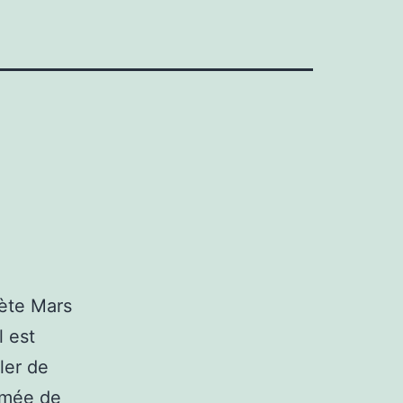
ète Mars
 est
ler de
rimée de