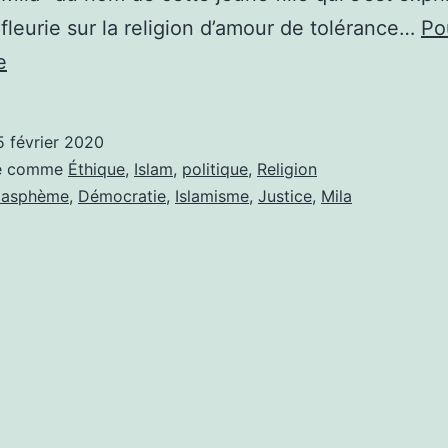
fleurie sur la religion d’amour de tolérance…
Po
TO
e
BE
OR
5 février 2020
NOT
sé comme
Éthique
,
Islam
,
politique
,
Religion
TO
lasphème
,
Démocratie
,
Islamisme
,
Justice
,
Mila
BE
MILA