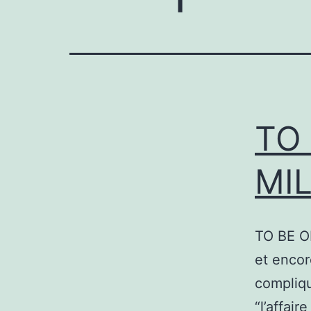
TO
MI
TO BE O
et encor
compliqu
“l’affai