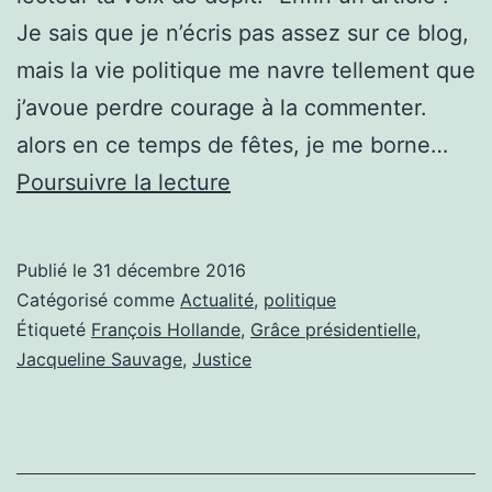
Je sais que je n’écris pas assez sur ce blog,
mais la vie politique me navre tellement que
j’avoue perdre courage à la commenter.
alors en ce temps de fêtes, je me borne…
#
Poursuivre la lecture
UNE
FOIS
Publié le
31 décembre 2016
DE
Catégorisé comme
Actualité
,
politique
PLUS
Étiqueté
François Hollande
,
Grâce présidentielle
,
Jacqueline Sauvage
,
Justice
MOUMOU
S’EST
PRIS
LES