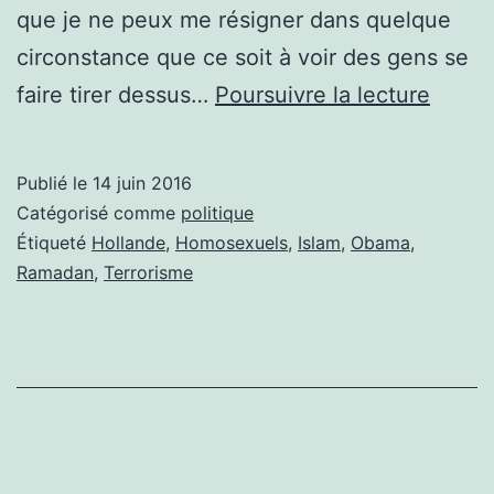
que je ne peux me résigner dans quelque
circonstance que ce soit à voir des gens se
BAL
faire tirer dessus…
Poursuivre la lecture
TRAG
À
Publié le
14 juin 2016
ORLA
Catégorisé comme
politique
AU
Étiqueté
Hollande
,
Homosexuels
,
Islam
,
Obama
,
Ramadan
,
Terrorisme
MOIN
50
MORT