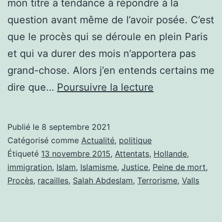
mon titre a tendance à répondre à la
question avant même de l’avoir posée. C’est
que le procès qui se déroule en plein Paris
et qui va durer des mois n’apportera pas
grand-chose. Alors j’en entends certains me
PROCÈS
dire que…
Poursuivre la lecture
DES
ATTENTATS
Publié le
8 septembre 2021
DU
Catégorisé comme
Actualité
,
politique
13
Étiqueté
13 novembre 2015
,
Attentats
,
Hollande
,
immigration
,
Islam
,
Islamisme
,
Justice
,
Peine de mort
,
NOVEMBRE:
Procès
,
racailles
,
Salah Abdeslam
,
Terrorisme
,
Valls
JUSTICE,
OU
FLATULENCE