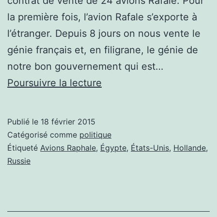
contrat de vente de 24 avions Rafale. Pour
la première fois, l’avion Rafale s’exporte à
l’étranger. Depuis 8 jours on nous vente le
génie français et, en filigrane, le génie de
notre bon gouvernement qui est…
Vente
Poursuivre la lecture
des
avions
Publié le
18 février 2015
Raphale,
Catégorisé comme
politique
une
Étiqueté
Avions Raphale
,
Égypte
,
États-Unis
,
Hollande
,
Russie
aubaine?