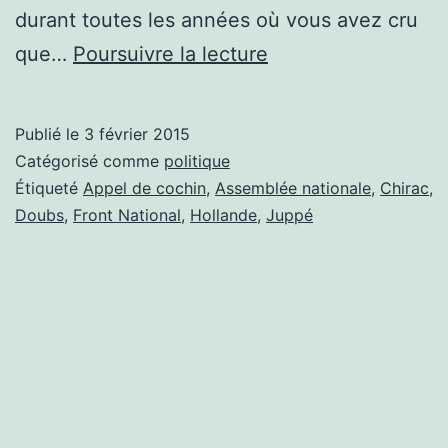
durant toutes les années où vous avez cru
CHERS
que…
Poursuivre la lecture
ÉLECTEURS
DU
Publié le
3 février 2015
DOUBS,
Catégorisé comme
politique
LA
Étiqueté
Appel de cochin
,
Assemblée nationale
,
Chirac
,
Doubs
,
Front National
,
Hollande
,
Juppé
FRANCE
VOUS
REGARDE!