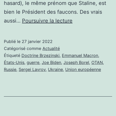
hasard), le même prénom que Staline, est
bien le Président des faucons. Des vrais
UKRAINE,
aussi…
Poursuivre la lecture
VA-
T-
Publié le
27 janvier 2022
ON
Catégorisé comme
Actualité
VERS
Étiqueté
Doctrine Brzezinski
,
Emmanuel Macron
,
États-Unis
,
guerre
,
Joe Biden
,
Joseph Borel
,
OTAN
,
UN
Russie
,
Sergei Lavrov
,
Ukraine
,
Union européenne
CONFLIT
ARMÉ?