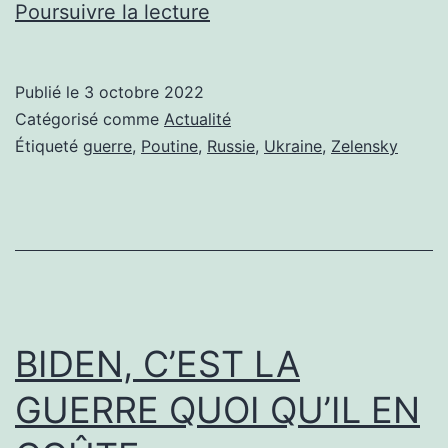
LA
Poursuivre la lecture
DÉROUTE
DE
Publié le
3 octobre 2022
LA
Catégorisé comme
Actualité
RUSSIE?
Étiqueté
guerre
,
Poutine
,
Russie
,
Ukraine
,
Zelensky
C’EST
À
LA
FIN
DE
LA
BIDEN, C’EST LA
FOIRE
GUERRE QUOI QU’IL EN
QU’ON