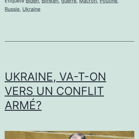
QUOI
Étiqueté
Biden
,
Blinken
,
guerre
,
Macron
,
Poutine
,
Russie
,
Ukraine
QU’IL
EN
COÛTE
UKRAINE, VA-T-ON
VERS UN CONFLIT
ARMÉ?