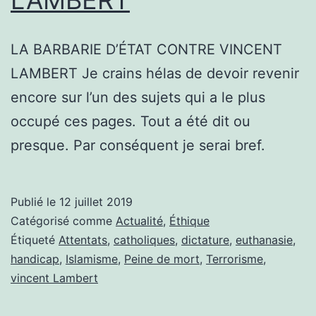
LA BARBARIE D’ÉTAT CONTRE VINCENT
LAMBERT Je crains hélas de devoir revenir
encore sur l’un des sujets qui a le plus
occupé ces pages. Tout a été dit ou
presque. Par conséquent je serai bref.
Publié le
12 juillet 2019
Catégorisé comme
Actualité
,
Éthique
Étiqueté
Attentats
,
catholiques
,
dictature
,
euthanasie
,
handicap
,
Islamisme
,
Peine de mort
,
Terrorisme
,
vincent Lambert