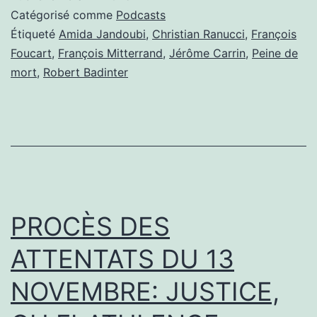
MORT
Catégorisé comme
Podcasts
UN
Étiqueté
Amida Jandoubi
,
Christian Ranucci
,
François
Foucart
,
François Mitterrand
,
Jérôme Carrin
,
Peine de
DEMI-
mort
,
Robert Badinter
SIÈCLE
APRÈS
BADINTER
PROCÈS DES
ATTENTATS DU 13
NOVEMBRE: JUSTICE,