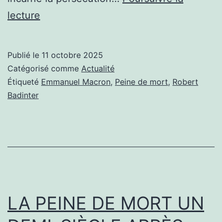
BADINTER
lecture
AU
PANTHÉON,
Publié le
11 octobre 2025
LES
Catégorisé comme
Actualité
CRIMINELS
Étiqueté
Emmanuel Macron
,
Peine de mort
,
Robert
Badinter
REMERCIENT
LA PEINE DE MORT UN