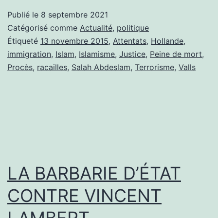
ATTENTATS
Publié le
8 septembre 2021
DU
Catégorisé comme
Actualité
,
politique
13
Étiqueté
13 novembre 2015
,
Attentats
,
Hollande
,
immigration
,
Islam
,
Islamisme
,
Justice
,
Peine de mort
,
NOVEMBRE:
Procès
,
racailles
,
Salah Abdeslam
,
Terrorisme
,
Valls
JUSTICE,
OU
FLATULENCE
MÉDIATIQUE?
LA BARBARIE D’ÉTAT
CONTRE VINCENT
LAMBERT