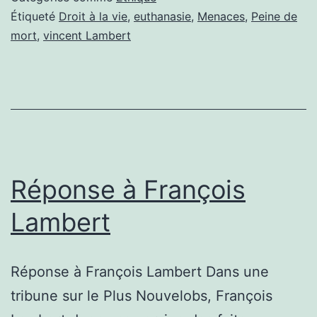
LAMBERT:
Étiqueté
Droit à la vie
,
euthanasie
,
Menaces
,
Peine de
mort
,
vincent Lambert
INFO
OU
INTOX?
Réponse à François
Lambert
Réponse à François Lambert Dans une
tribune sur le Plus Nouvelobs, François