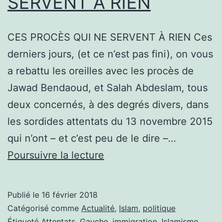
SERVENT À RIEN
CES PROCÈS QUI NE SERVENT À RIEN Ces
derniers jours, (et ce n’est pas fini), on vous
a rebattu les oreilles avec les procès de
Jawad Bendaoud, et Salah Abdeslam, tous
deux concernés, à des degrés divers, dans
les sordides attentats du 13 novembre 2015
qui n’ont – et c’est peu de le dire –…
CES
Poursuivre la lecture
PROCÈS
QUI
Publié le
16 février 2018
NE
Catégorisé comme
Actualité
,
Islam
,
politique
SERVENT
Étiqueté
Attentats
,
Gauche
,
immigration
,
Islamisme
,