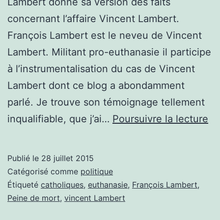
Lambert donne sa version des faits
concernant l’affaire Vincent Lambert.
François Lambert est le neveu de Vincent
Lambert. Militant pro-euthanasie il participe
à l’instrumentalisation du cas de Vincent
Lambert dont ce blog a abondamment
parlé. Je trouve son témoignage tellement
Ré
inqualifiable, que j’ai…
Poursuivre la lecture
à
Fr
Publié le
28 juillet 2015
La
Catégorisé comme
politique
Étiqueté
catholiques
,
euthanasie
,
François Lambert
,
Peine de mort
,
vincent Lambert