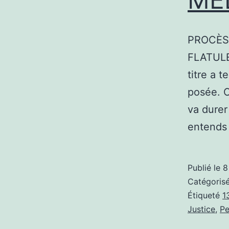
PROCÈS
FLATULE
titre a 
posée. C
va durer
entends
Publié le
8
Catégori
Étiqueté
1
Justice
,
Pe