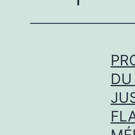
PR
DU
JU
FL
MÉ