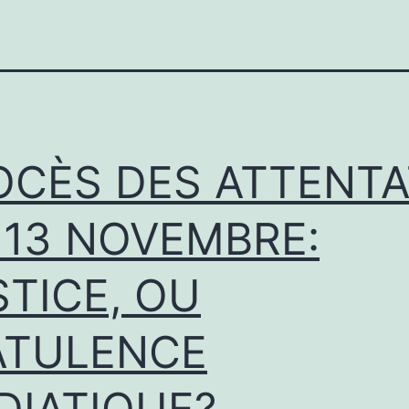
OCÈS DES ATTENT
 13 NOVEMBRE:
STICE, OU
ATULENCE
DIATIQUE?