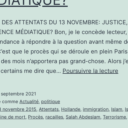
 DES ATTENTATS DU 13 NOVEMBRE: JUSTICE,
NCE MÉDIATIQUE? Bon, je le concède lecteur
tendance à répondre à la question avant même de
’est que le procès qui se déroule en plein Paris
 des mois n’apportera pas grand-chose. Alors j’
PR
 certains me dire que…
Poursuivre la lecture
DE
AT
 septembre 2021
DU
sé comme
Actualité
,
politique
13
3 novembre 2015
,
Attentats
,
Hollande
,
immigration
,
Islam
,
I
ine de mort
,
Procès
,
racailles
,
Salah Abdeslam
,
Terrorisme
NO