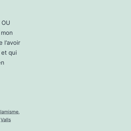
 OU
, mon
 l’avoir
 et qui
en
OCÈS
S
TENTATS
slamisme
,
,
Valls
VEMBRE: