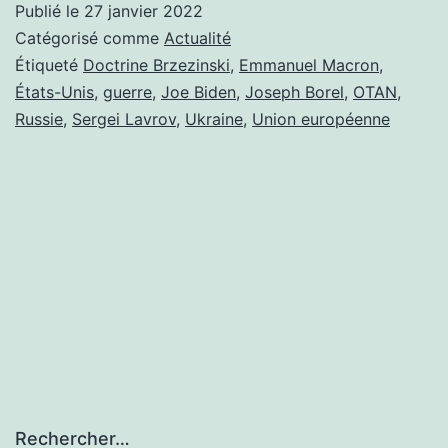
Publié le
27 janvier 2022
ON
Catégorisé comme
Actualité
VERS
Étiqueté
Doctrine Brzezinski
,
Emmanuel Macron
,
États-Unis
,
guerre
,
Joe Biden
,
Joseph Borel
,
OTAN
,
UN
Russie
,
Sergei Lavrov
,
Ukraine
,
Union européenne
CONFLIT
ARMÉ?
Rechercher…