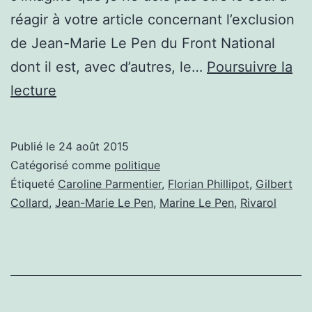
réagir à votre article concernant l’exclusion
de Jean-Marie Le Pen du Front National
dont il est, avec d’autres, le…
Poursuivre la
LETTRE
lecture
OUVERTE
À
Publié le
24 août 2015
CAROLINE
Catégorisé comme
politique
PARMENTIER
Étiqueté
Caroline Parmentier
,
Florian Phillipot
,
Gilbert
Collard
,
Jean-Marie Le Pen
,
Marine Le Pen
,
Rivarol
DANS
PRÉSENT
DU
22
AOÛT