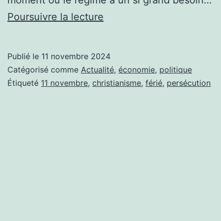
moment où le régime a un si grand besoin…
SI
Poursuivre la lecture
VOUS
VOULEZ
Publié le
11 novembre 2024
SUPPRIMER
Catégorisé comme
Actualité
,
économie
,
politique
UN
Étiqueté
11 novembre
,
christianisme
,
férié
,
persécution
JOUR
FÉRIER,
SUPPRIMEZ
LE
11
NOVEMBRE