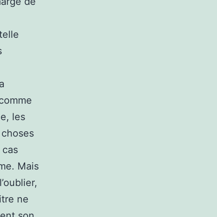
marge de
telle
s
a
s comme
e, les
s choses
 cas
me. Mais
’oublier,
itre ne
ient son