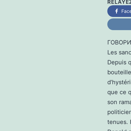
RELAYE
Fac
ГОВОРИ
Les sanc
Depuis 
bouteil
d’hystér
que ce q
son ram
politici
tenues. I