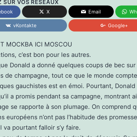
Z SUR VOS RÉSEAUX
ebook
X
Email
Wh
vKontakte
Google+
Т МОСКВА ICI MOSCOU
tions, c’est bon pour les autres.
que Donald a donné quelques coups de bec sur 
les de champagne, tout ce que le monde compt
iques gauchistes est en émoi. Pourtant, Donald 
u’il a promis pendant sa campagne, montrant a
age se rapporte à son plumage. On comprend q
ens européens n’ont pas l’habitude des promess
l va pourtant falloir s’y faire.