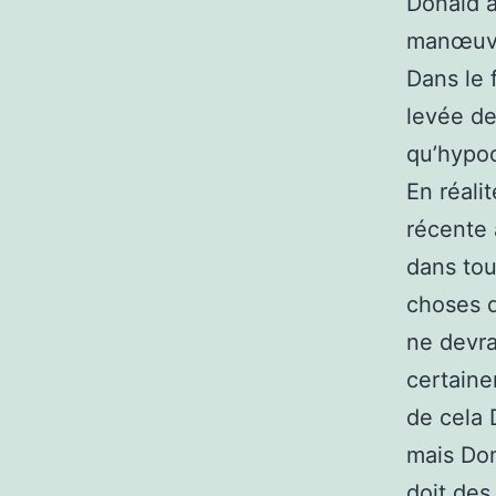
Donald a
manœuvre 
Dans le 
levée de 
qu’hypoc
En réal
récente
dans tou
choses d
ne devra
certain
de cela 
mais Don
doit des