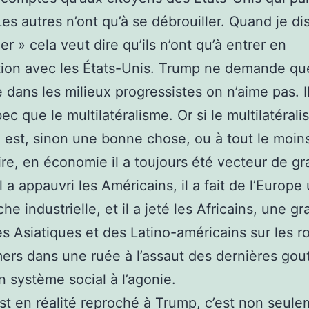
Les autres n’ont qu’à se débrouiller. Quand je di
er » cela veut dire qu’ils n’ont qu’à entrer en
ion avec les États-Unis. Trump ne demande que
 dans les milieux progressistes on n’aime pas. Il
ec que le multilatéralisme. Or si le multilatéral
e est, sinon une bonne chose, ou à tout le moin
re, en économie il a toujours été vecteur de g
l a appauvri les Américains, il a fait de l’Europe
che industrielle, et il a jeté les Africains, une g
es Asiatiques et des Latino-américains sur les r
mers dans une ruée à l’assaut des dernières gou
n système social à l’agonie.
st en réalité reproché à Trump, c’est non seul