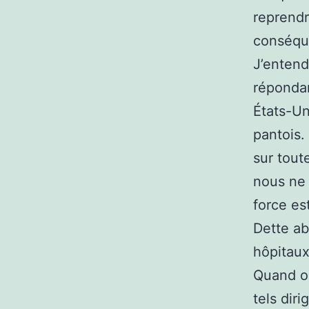
reprendr
conséque
J’entend
répondan
États-Un
pantois.
sur tout
nous ne 
force es
Dette a
hôpitaux
Quand on
tels dir