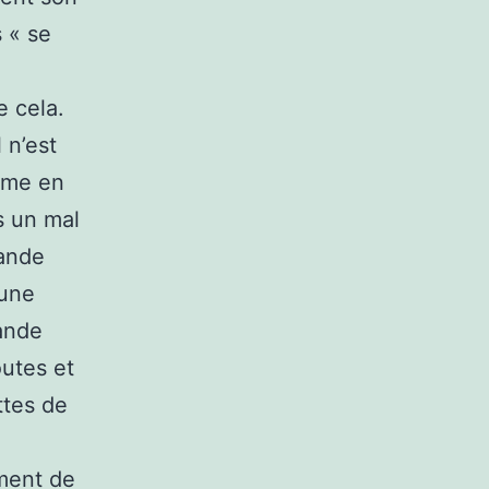
s « se
 cela.
 n’est
isme en
s un mal
rande
 une
rande
outes et
ttes de
ement de