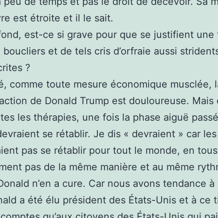
 peu de temps et pas le droit de décevoir. Sa 
est étroite et il le sait.
fond, est-ce si grave pour que se justifient une 
boucliers et de tels cris d’orfraie aussi strident
rites ?
ité, comme toute mesure économique musclée, l
 action de Donald Trump est douloureuse. Mai
tes les thérapies, une fois la phase aiguë passé
evraient se rétablir. Je dis « devraient » car le
ient pas se rétablir pour tout le monde, en tous
ement pas de la même manière et au même ryth
Donald n’en a cure. Car nous avons tendance à l
ald a été élu président des États-Unis et à ce t
 comptes qu’aux citoyens des États-Unis qui pa