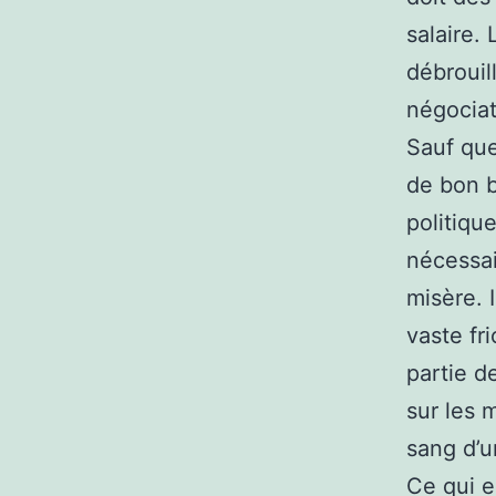
salaire. 
débrouill
négociat
Sauf que
de bon b
politiqu
nécessai
misère. I
vaste fri
partie d
sur les 
sang d’u
Ce qui e