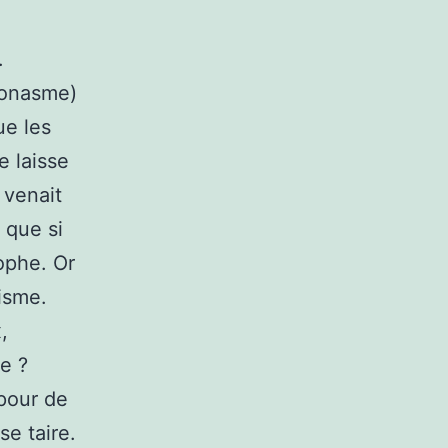
.
léonasme)
ue les
e laisse
 venait
 que si
ophe. Or
isme.
,
e ?
pour de
se taire.