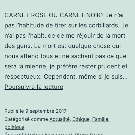
CARNET ROSE OU CARNET NOIR? Je n’ai
pas l’habitude de tirer sur les corbillards. Je
n’ai pas l’habitude de me réjouir de la mort
des gens. La mort est quelque chose qui
nous attend tous et ne sachant pas ce que
sera la mienne, je préfère rester prudent et
respectueux. Cependant, même si je suis…
CARNET
Poursuivre la lecture
ROSE
OU
Publié le
9 septembre 2017
CARNET
Catégorisé comme
Actualité
,
Éthique
,
Famille
,
NOIR?
politique