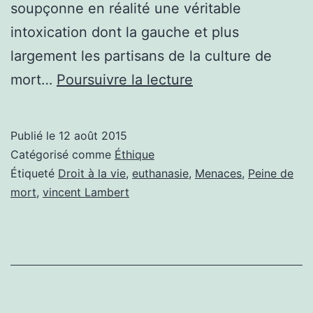
soupçonne en réalité une véritable
intoxication dont la gauche et plus
largement les partisans de la culture de
MENACES
mort…
Poursuivre la lecture
DANS
L’AFFAIRE
Publié le
12 août 2015
VINCENT
Catégorisé comme
Éthique
LAMBERT:
Étiqueté
Droit à la vie
,
euthanasie
,
Menaces
,
Peine de
mort
,
vincent Lambert
INFO
OU
INTOX?