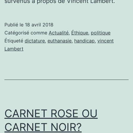
survenus à propos de Vincent Lambert.
Publié le
18 avril 2018
Catégorisé comme
Actualité
,
Éthique
,
politique
Étiqueté
dictature
,
euthanasie
,
handicap
,
vincent
Lambert
CARNET ROSE OU
CARNET NOIR?