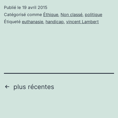
Vincent
Publié le
19 avril 2015
Lambert.Ne
Catégorisé comme
Éthique
,
Non classé
,
politique
tardez
Étiqueté
euthanasie
,
handicap
,
vincent Lambert
pas!
Pagination
plus récentes
des
publications