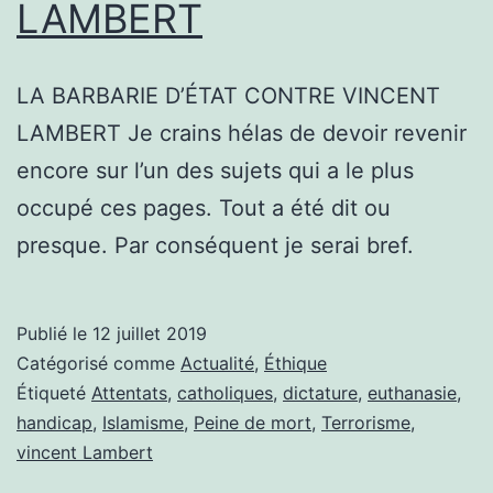
LAMBERT
LA BARBARIE D’ÉTAT CONTRE VINCENT
LAMBERT Je crains hélas de devoir revenir
encore sur l’un des sujets qui a le plus
occupé ces pages. Tout a été dit ou
presque. Par conséquent je serai bref.
Publié le
12 juillet 2019
Catégorisé comme
Actualité
,
Éthique
Étiqueté
Attentats
,
catholiques
,
dictature
,
euthanasie
,
handicap
,
Islamisme
,
Peine de mort
,
Terrorisme
,
vincent Lambert