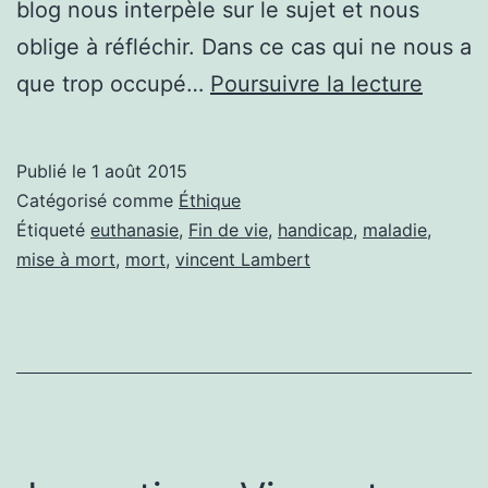
blog nous interpèle sur le sujet et nous
oblige à réfléchir. Dans ce cas qui ne nous a
QUEL
que trop occupé…
Poursuivre la lecture
RÉFLE
SUR
Publié le
1 août 2015
LES
Catégorisé comme
Éthique
DIREC
Étiqueté
euthanasie
,
Fin de vie
,
handicap
,
maladie
,
mise à mort
,
mort
,
vincent Lambert
ANTIC