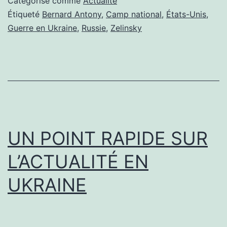
Catégorisé comme
Actualité
ENCORE
Étiqueté
Bernard Antony
,
Camp national
,
États-Unis
,
Guerre en Ukraine
,
Russie
,
Zelinsky
DU
CAMP
NATIONAL ?
UN POINT RAPIDE SUR
L’ACTUALITÉ EN
UKRAINE