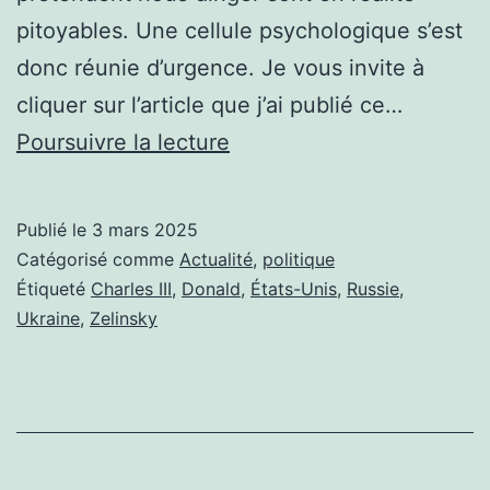
pitoyables. Une cellule psychologique s’est
donc réunie d’urgence. Je vous invite à
cliquer sur l’article que j’ai publié ce…
UN
Poursuivre la lecture
GROUPE
DE
Publié le
3 mars 2025
PAROLE
Catégorisé comme
Actualité
,
politique
S’EST
Étiqueté
Charles III
,
Donald
,
États-Unis
,
Russie
,
Ukraine
,
Zelinsky
RÉUNI
À
LONDRES
POUR
CONSOLER