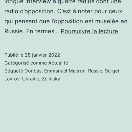
longue interview à quatre radios dont une
radio d’opposition. C’est à noter pour ceux
qui pensent que l’opposition est muselée en
UN
Russie. En termes…
Poursuivre la lecture
POI
RAPI
Publié le
28 janvier 2022
SUR
Catégorisé comme
Actualité
L’AC
Étiqueté
Donbas
,
Emmanuel Macron
,
Russie
,
Sergei
Lavrov
,
Ukraine
,
Zelinsky
EN
UKR