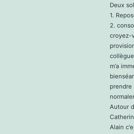
Deux sol
1. Repose
2. conso
croyez-v
provisio
collègue
m’a immé
bienséan
prendre 
normalem
Autour de
Catherin
Alain c’