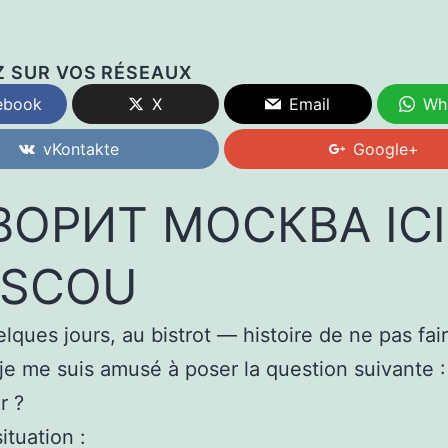
Z SUR VOS RÉSEAUX
ebook
X
Email
Wh
vKontakte
Google+
ВОРИТ МОСКВА ICI
SCOU
elques jours, au bistrot — histoire de ne pas fai
je me suis amusé à poser la question suivante :
r ?
situation :