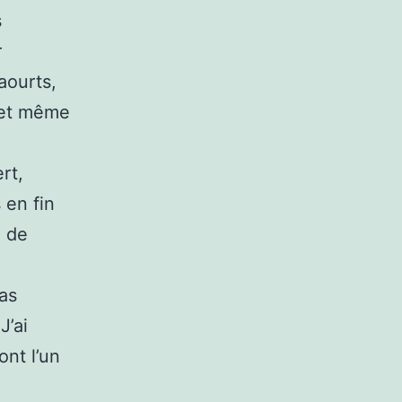
s
r
aourts,
 et même
rt,
 en fin
e de
pas
J’ai
nt l’un