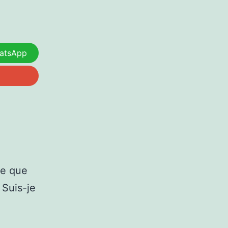
atsApp
re que
 Suis-je