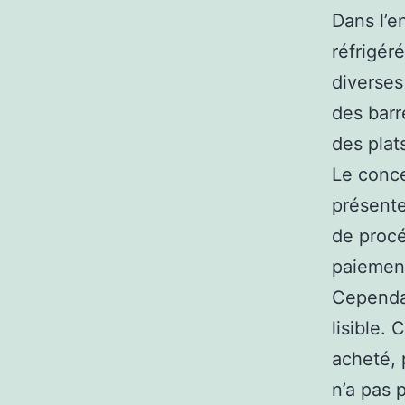
Dans l’e
réfrigér
diverses
des barr
des plat
Le conce
présente
de procé
paiement
Cependan
lisible. 
acheté, 
n’a pas 