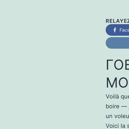
RELAYE
Fac
ГО
MO
Voilà qu
boire — 
un voleu
Voici la 