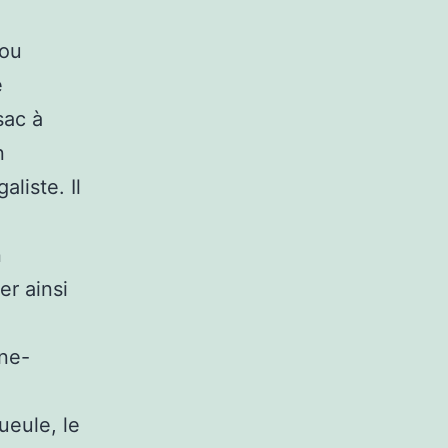
 ou
e
sac à
n
liste. Il
n
er ainsi
nne-
ueule, le