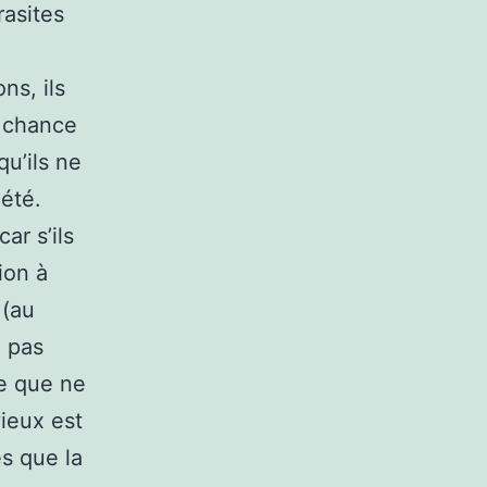
rasites
ns, ils
e chance
qu’ils ne
 été.
ar s’ils
ion à
 (au
e pas
ce que ne
vieux est
s que la