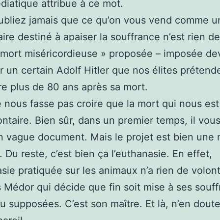
diatique attribue à ce mot.
ubliez jamais que ce qu’on vous vend comme u
ire destiné à apaiser la souffrance n’est rien d
 mort miséricordieuse » proposée – imposée dev
ar un certain Adolf Hitler que nos élites prétend
e plus de 80 ans après sa mort.
 nous fasse pas croire que la mort qui nous es
ontaire. Bien sûr, dans un premier temps, il vou
n vague document. Mais le projet est bien une 
 Du reste, c’est bien ça l’euthanasie. En effet,
asie pratiquée sur les animaux n’a rien de volon
s Médor qui décide que fin soit mise à ses souf
ou supposées. C’est son maître. Et là, n’en dout