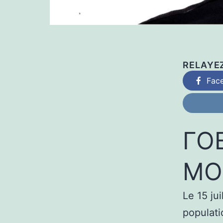
RELAYE
Fac
ГО
MO
Le 15 jui
populati