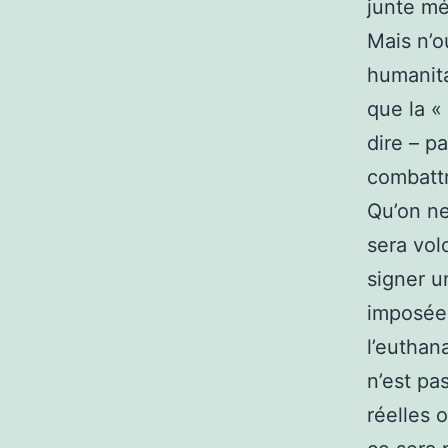
junte mé
Mais n’o
humanita
que la «
dire – p
combattr
Qu’on ne
sera vol
signer u
imposée.
l’euthan
n’est pa
réelles 