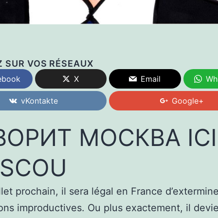
Z SUR VOS RÉSEAUX
ebook
X
Email
Wh
vKontakte
Google+
ВОРИТ МОСКВА ICI
SCOU
llet prochain, il sera légal en France d’extermine
ons improductives. Ou plus exactement, il devi