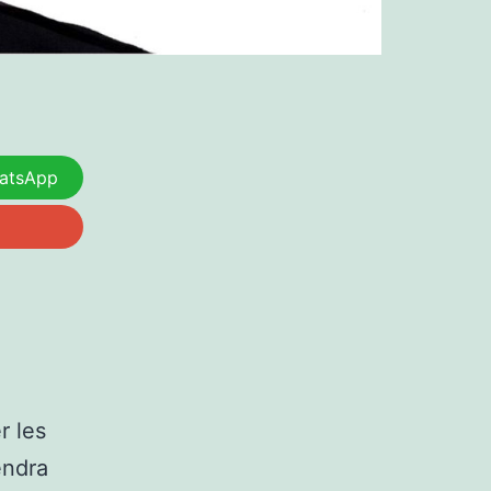
atsApp
r les
endra