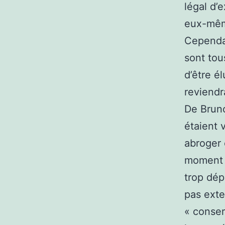
légal d’
eux-même
Cependan
sont tou
d’être é
reviendr
De Bruno
étaient 
abroger 
moment o
trop dép
pas exte
« conser