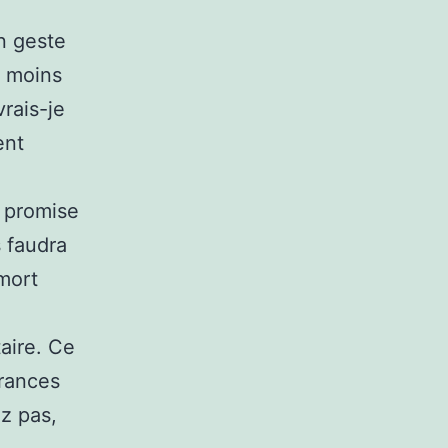
n geste
e moins
rais-je
ent
t promise
s faudra
mort
taire. Ce
frances
ez pas,