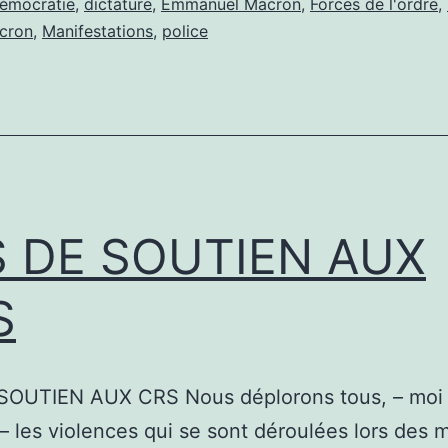
émocratie
,
dictature
,
Emmanuel Macron
,
Forces de l'ordre
,
cron
,
Manifestations
,
police
S DE SOUTIEN AUX
S
SOUTIEN AUX CRS Nous déplorons tous, – moi
– les violences qui se sont déroulées lors des 