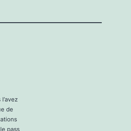
l’avez
ue de
tations
le pass