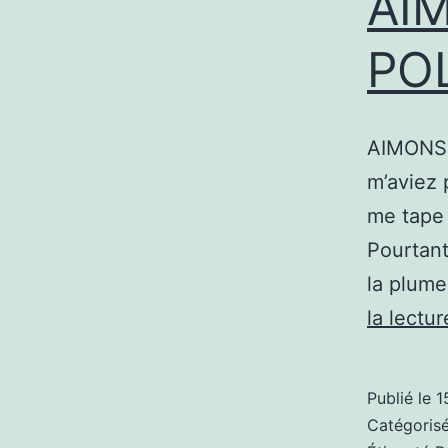
AI
PO
AIMONS-
m’aviez 
me tape 
Pourtant
la plume
la lectur
Publié le
1
Catégori