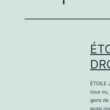
ÉT
DR
ÉTOILE 
tous vu,
gens de 
aussi no