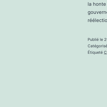
la honte
gouverne
réélect
Publié le
2
Catégori
Étiqueté
C