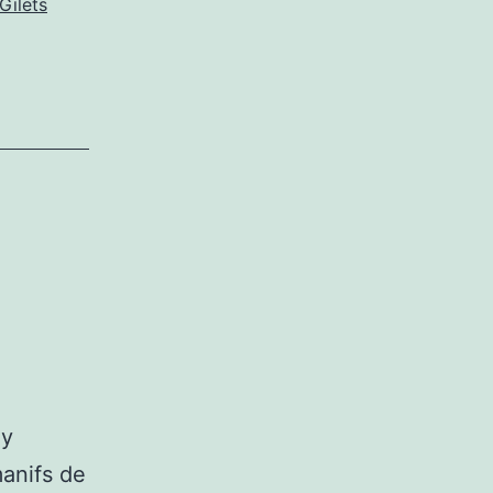
Gilets
 y
manifs de