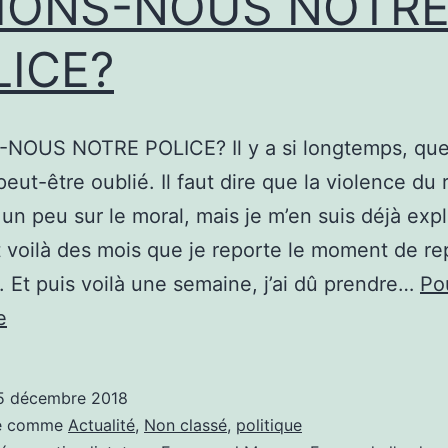
MONS-NOUS NOTR
LICE?
NOUS NOTRE POLICE? Il y a si longtemps, qu
peut-être oublié. Il faut dire que la violence du
un peu sur le moral, mais je m’en suis déjà expl
 voilà des mois que je reporte le moment de r
. Et puis voilà une semaine, j’ai dû prendre…
Po
AIMONS-
e
NOUS
NOTRE
5 décembre 2018
POLICE?
sé comme
Actualité
,
Non classé
,
politique