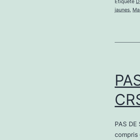
Étiqueté
D
jaunes
,
Ma
PA
CR
PAS DE 
compris 