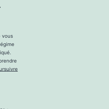
E
e vous
 régime
iqué.
eprendre
ursuivre