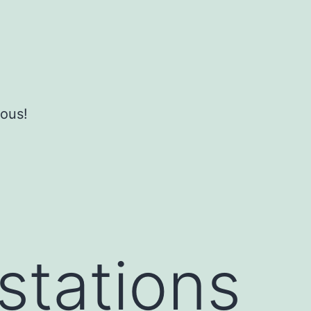
ous!
stations