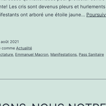
nte! Les cris sont devenus pleurs et hurlements
festants ont arboré une étoile jaune…
Poursuiv
TOILE
AUNE
TOUS
 août 2021
ROITS
sé comme
Actualité
ÉSERVÉS
ictature
,
Emmanuel Macron
,
Manifestations
,
Pass Sanitaire