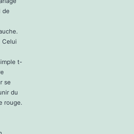
ariage
l de
gauche.
 Celui
imple t-
re
r se
unir du
me rouge.
n