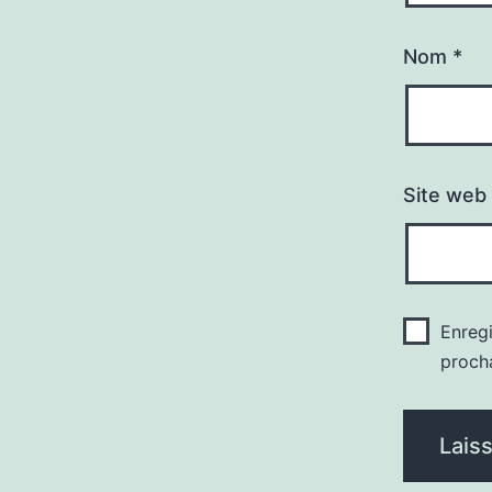
Nom
*
Site web
Enreg
proch