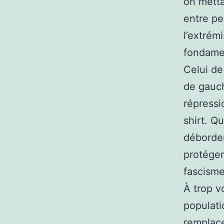
on metta
entre pe
l’extrém
fondamen
Celui de
de gauch
répressi
shirt. Q
déborder
protéger
fascisme
À trop v
populati
remplace