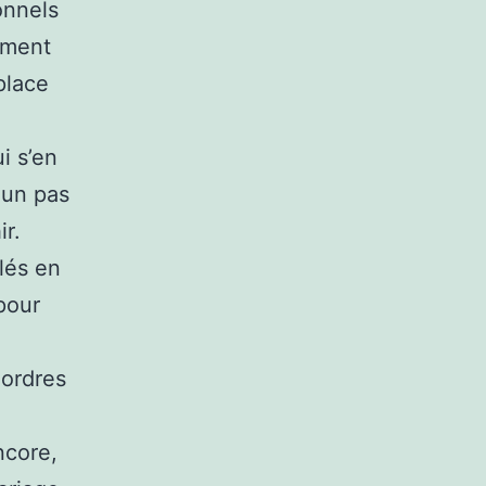
onnels
ement
place
i s’en
a un pas
r.
lés en
pour
 ordres
ncore,