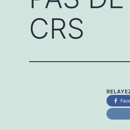
CRS
RELAYE
Fac