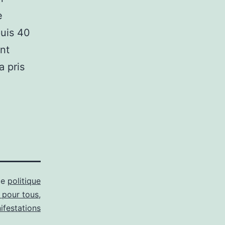
e
puis 40
ont
a pris
me
politique
 pour tous
,
ifestations