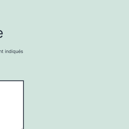
e
nt indiqués