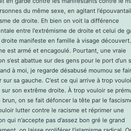
it en garde contre les manifestants contre le m
rsonnes du même sexe, en agitant l’épouvantai
isme de droite. Eh bien on voit la différence
tale entre l’extrémisme de droite et celui de 
 droite manifeste en famille à visage découvert.
e est armé et encagoulé. Pourtant, une vraie
on s’est abattue sur des gens pour le port d’un s
uand à moi, je regarde désabusé moumou se fai
 sur sa gauche. C’est ce qui arrive à trop vouloi
 sur son extrême droite. À trop vouloir se prém
 brun, on se fait défoncer la tête par le fascis
ouloir lutter contre le racisme et réprimer une
on qui n’accepte pas d’assez bon gré le grand
ment, on laisse proliférer l’islamisme radical. O