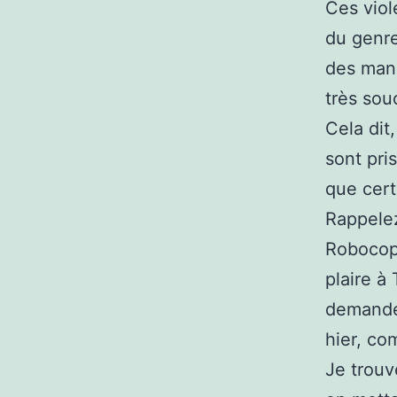
Ces viol
du genre
des mani
très sou
Cela dit,
sont pris
que cert
Rappele
Robocops
plaire à 
demanden
hier, co
Je trouv