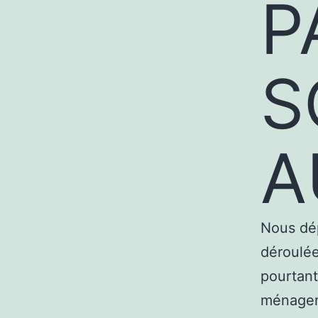
P
S
A
Nous dép
déroulée
pourtan
ménager 