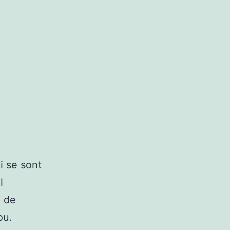
i se sont
l
x de
ou.