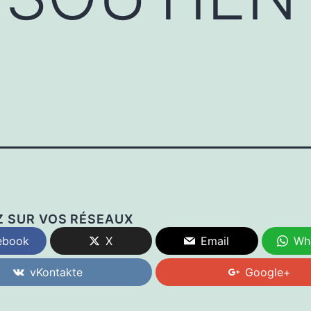
Z SUR VOS RÉSEAUX
ebook
X
Email
Wh
vKontakte
Google+