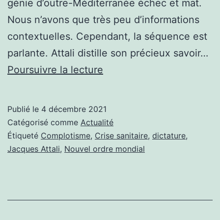
génie d’outre-Méditerranée échec et mat.
Nous n’avons que très peu d’informations
contextuelles. Cependant, la séquence est
parlante. Attali distille son précieux savoir…
ATTALI
Poursuivre la lecture
SE
FAIT
Publié le
4 décembre 2021
DESSUS
Catégorisé comme
Actualité
EN
Étiqueté
Complotisme
,
Crise sanitaire
,
dictature
,
Jacques Attali
,
Nouvel ordre mondial
PUBLIC