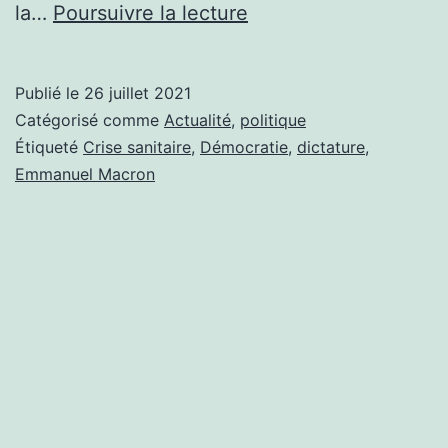
MACRON
la…
Poursuivre la lecture
INSISTE,
LA
Publié le
26 juillet 2021
FRANCE
Catégorisé comme
Actualité
,
politique
RÉSISTE
Étiqueté
Crise sanitaire
,
Démocratie
,
dictature
,
Emmanuel Macron