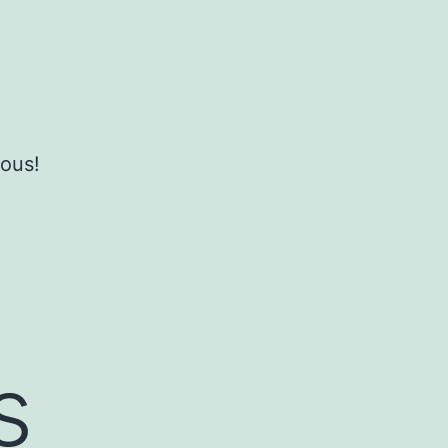
ous!
s