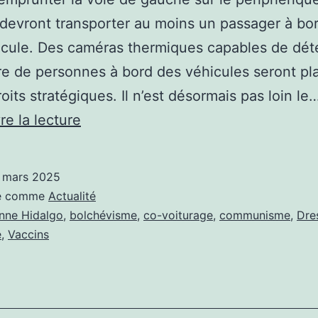
 devront transporter au moins un passager à bo
icule. Des caméras thermiques capables de dét
e de personnes à bord des véhicules seront pl
oits stratégiques. Il n’est désormais pas loin le
EN
re la lecture
BON
GAUCHISTE
 mars 2025
INTÉGRISTE,
sé comme
Actualité
L’ÉTAT
nne Hidalgo
,
bolchévisme
,
co-voiturage
,
communisme
,
Dre
e
,
Vaccins
VEUT
VOUS
DRESSER