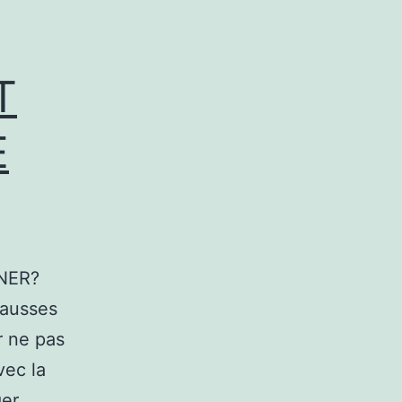
T
E
NER?
fausses
r ne pas
vec la
ger.…