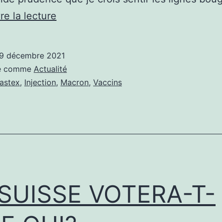
VACCINATION,
re la lecture
LE
VENT
9 décembre 2021
SERAIT-
sé comme
Actualité
IL
astex
,
Injection
,
Macron
,
Vaccins
EN
TRAIN
DE
TOURNER?
 SUISSE VOTERA-T-