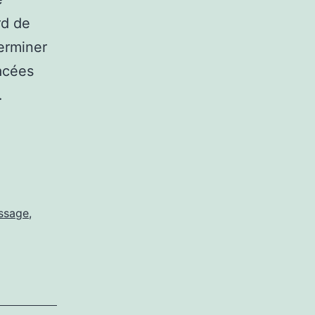
rd de
erminer
acées
…
ssage
,