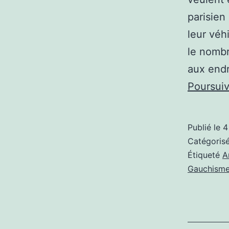
parisien
leur véh
le nombr
aux endr
Poursuiv
Publié le
4
Catégori
Étiqueté
A
Gauchism