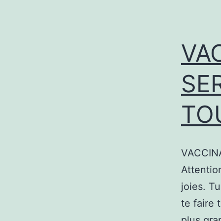
VA
SER
TO
VACCINA
Attentio
joies. T
te faire 
plus gra