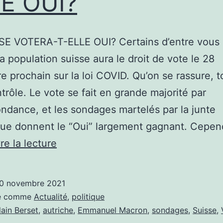
E OUI?
SE VOTERA-T-ELLE OUI? Certains d’entre vous 
la population suisse aura le droit de vote le 28
 prochain sur la loi COVID. Qu’on se rassure, t
trôle. Le vote se fait en grande majorité par
ndance, et les sondages martelés par la junte
que donnent le “Oui” largement gagnant. Cepe
LA
re la lecture
SUISSE
VOTERA-
0 novembre 2021
T-
sé comme
Actualité
,
politique
ELLE
lain Berset
,
autriche
,
Emmanuel Macron
,
sondages
,
Suisse
,