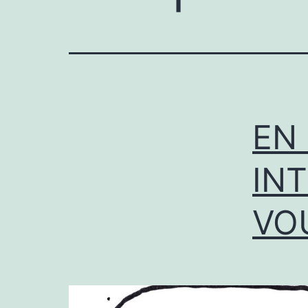
EN
INT
VO