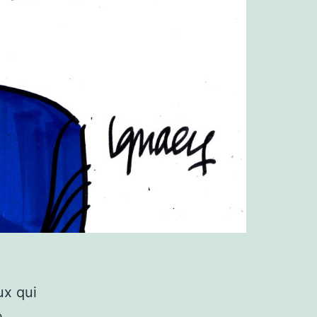
x qui
e