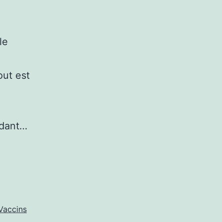
le
out est
ndant…
Vaccins