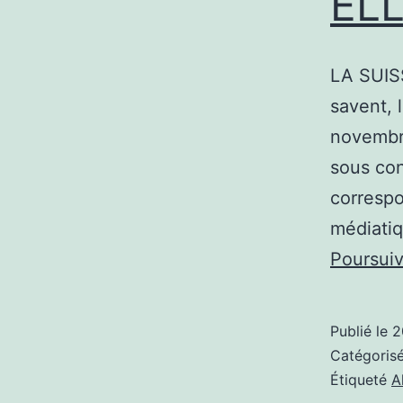
ELL
LA SUIS
savent, 
novembre
sous con
correspo
médiati
Poursuiv
Publié le
2
Catégori
Étiqueté
A