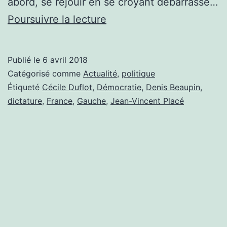
abord, se réjouir en se croyant débarrassé…
CÉCILE
Poursuivre la lecture
DUFLOT
ARRÊTE
Publié le
6 avril 2018
LA
Catégorisé comme
Actualité
,
politique
POLITIQUE
Étiqueté
Cécile Duflot
,
Démocratie
,
Denis Beaupin
,
dictature
,
France
,
Gauche
,
Jean-Vincent Placé