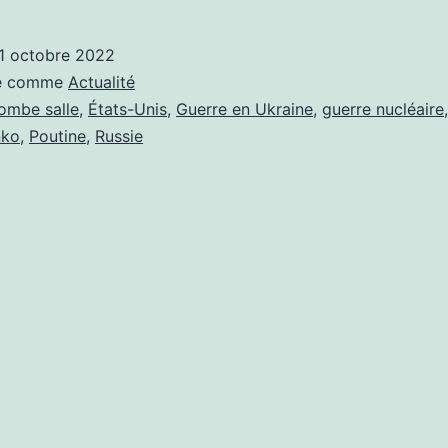
PROPRE
OU
1 octobre 2022
BOMBE
sé comme
Actualité
SALE
ombe salle
,
États-Unis
,
Guerre en Ukraine
,
guerre nucléaire
,
nko
,
Poutine
,
Russie