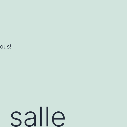
ous!
salle