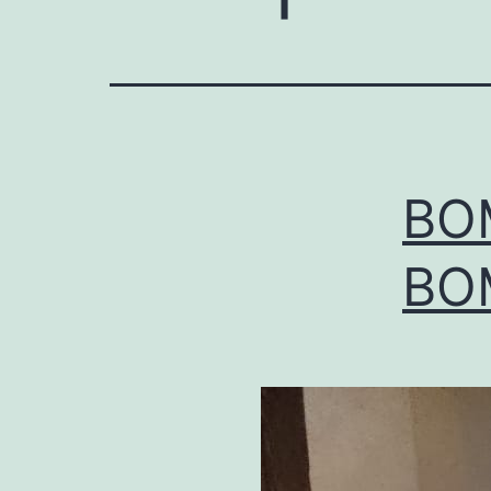
BO
BO