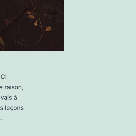
CI
 raison,
 vais à
es leçons
.…