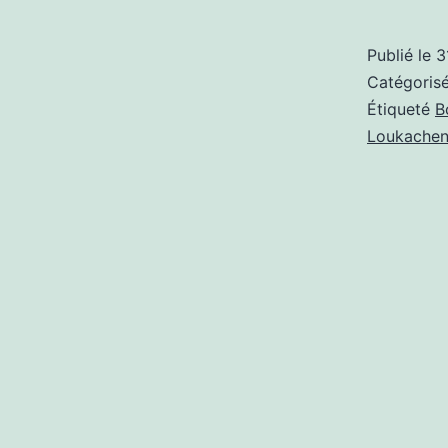
Publié le
3
Catégori
Étiqueté
B
Loukache