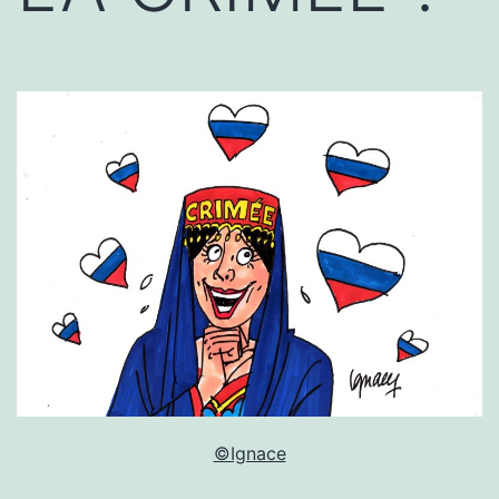
©Ignace