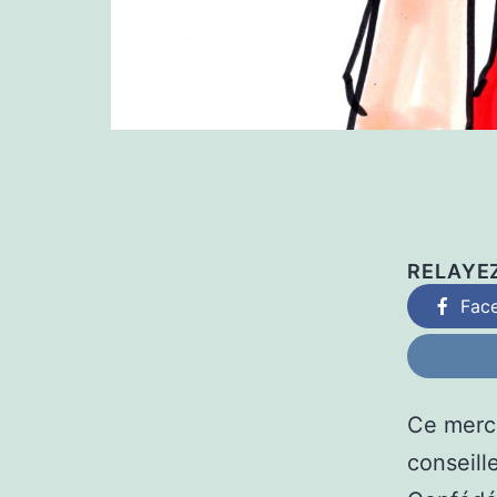
RELAYE
Fac
Ce mercr
conseill