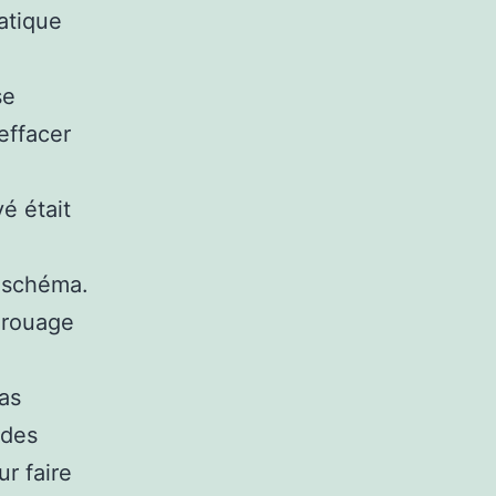
atique
se
effacer
vé était
e schéma.
 rouage
pas
 des
r faire