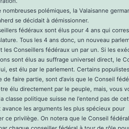
ration.
e nombreuses polémiques, la Valaisanne germ
herd se décidait à démissionner.
eillers fédéraux sont élus pour 4 ans qui corr
islature. Tous les 4 ans donc, un nouveau parle
it les Conseillers fédéraux un par un. Si les exé
ons sont élus au suffrage universel direct, le C
lui, est élu par le parlement. Certains populistes
 de faire partie, sont d’avis que le Conseil fédé
être élu directement par le peuple, mais, vous 
la classe politique suisse ne l’entend pas de cet
et avance les arguments les plus spécieux pour
r ce privilège. On notera que le Conseil fédéral
par chaque conseiller fédéral à tour de rôle pou