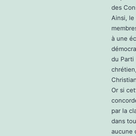
des Cons
Ainsi, l
membres 
à une éc
démocrat
du Parti
chrétien
Christia
Or si ce
concorde
par la c
dans tou
aucune c