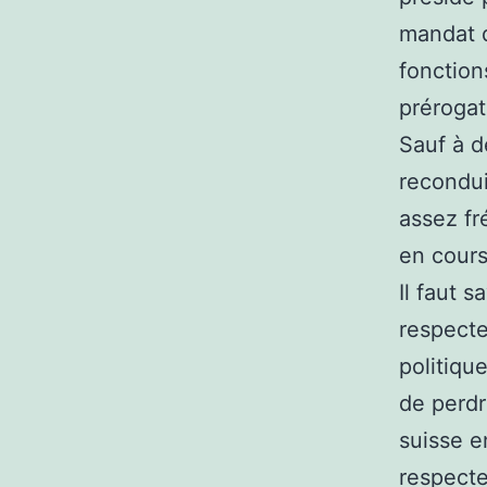
mandat d
fonction
prérogat
Sauf à d
recondui
assez fr
en cour
Il faut 
respecte
politiqu
de perdr
suisse e
respecte