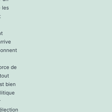
 les
t
nt
rrive
ionnent
force de
tout
st bien
litique
r
élection