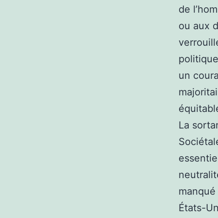
de l’hom
ou aux d
verrouil
politiqu
un couran
majoritai
équitabl
La sorta
Sociétal
essentie
neutrali
manqué d
États-Un