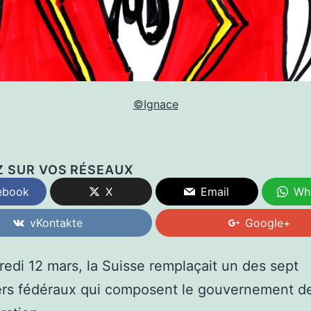
©Ignace
Z SUR VOS RÉSEAUX
ebook
X
Email
Wh
vKontakte
Google+
edi 12 mars, la Suisse remplaçait un des sept
ers fédéraux qui composent le gouvernement de