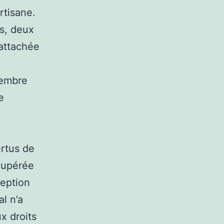
rtisane.
es, deux
 attachée
membre
e
ertus de
écupérée
ception
al n’a
x droits