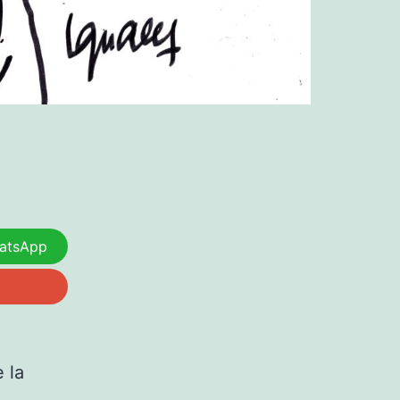
atsApp
 la