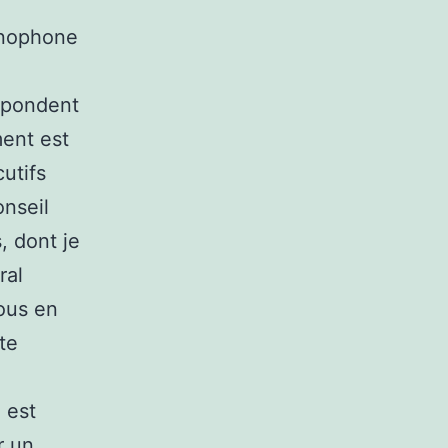
anophone
espondent
ment est
cutifs
onseil
, dont je
ral
vous en
te
 est
r un