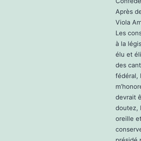
Confédé
Après d
Viola Am
Les cons
à la lég
élu et él
des cant
fédéral, 
m’honore
devrait 
doutez, 
oreille 
conserve
présidé 