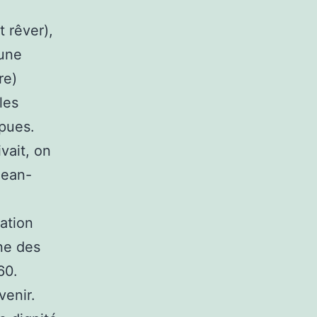
t rêver),
 une
re)
les
épues.
vait, on
Jean-
ation
ine des
60.
venir.