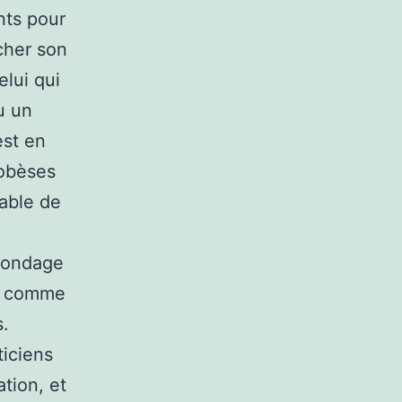
nts pour
écher son
lui qui
u un
est en
 obèses
able de
sondage
’ai comme
s.
ticiens
tion, et