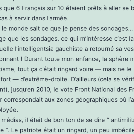
is que 6 Français sur 10 étaient prêts à aller se 
cas à servir dans l’armée.
 le monde sait ce que je pense des sondages…
e que les sondages, ce qui m’intéresse c’est l
uelle l’intelligentsia gauchiste a retourné sa ves
onnant ! Durant toute mon enfance, la sphère mi
tisme, tout ça c’était ringard voire — mais ne le 
fort — d’extrême-droite. D’ailleurs (cela se véri
nt), jusqu’en 2010, le vote Front National des F
er correspondait aux zones géographiques où l’
ployée.
médias, il était de bon ton de se dire “ antimilit
te ”. Le patriote était un ringard, un peu imbécil