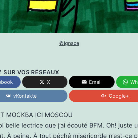
©Ignace
Z SUR VOS RÉSEAUX
ebook
X
Email
Wh
vKontakte
Google+
Т МОСКВА ICI MOSCOU
oi belle lectrice que j’ai écouté BFM. Oh! juste 
ut. À peine. À tout péché miséricorde n’est-ce p