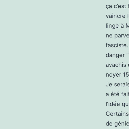
ça c’est
vaincre 
linge à 
ne parve
fasciste.
danger ”
avachis 
noyer 15
Je sera
a été fa
l’idée q
Certains
de génie