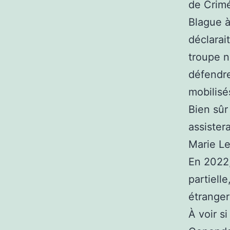
de Crim
Blague à
déclarai
troupe n
défendre 
mobilisé
Bien sûr
assister
Marie Le
En 2022,
partielle
étranger
À voir s