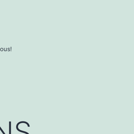
ous!
NS