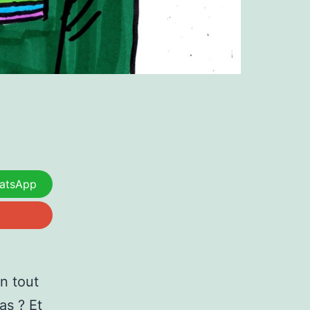
atsApp
un tout
as ? Et