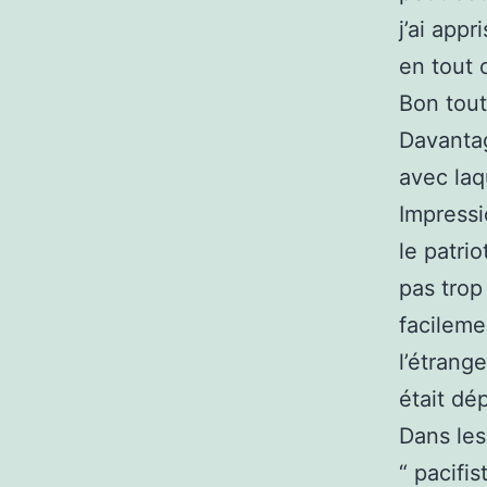
j’ai appr
en tout 
Bon tout
Davantag
avec laq
Impressi
le patrio
pas trop 
facileme
l’étrang
était dé
Dans les 
“ pacifis