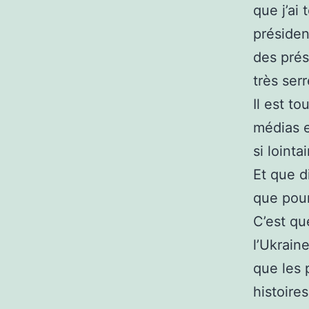
que j’ai
présiden
des prés
très ser
Il est t
médias e
si lointa
Et que d
que pour
C’est qu
l’Ukrain
que les 
histoire