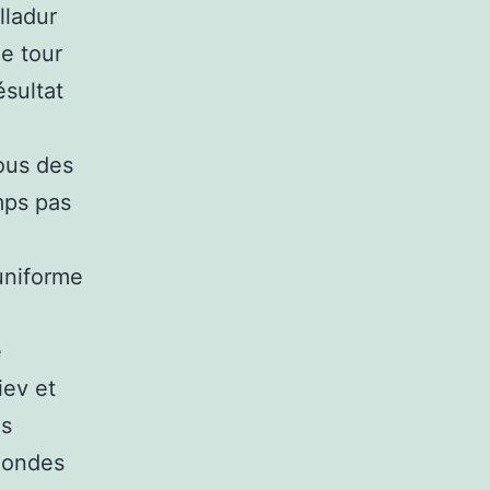
lladur
e tour
ésultat
yous des
mps pas
uniforme
e
iev et
es
blondes