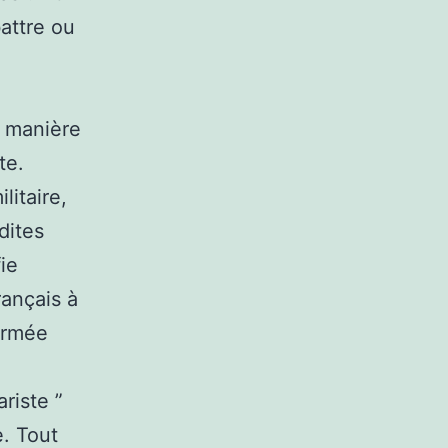
battre ou
a manière
te.
litaire,
dites
fie
rançais à
armée
ariste ”
e. Tout