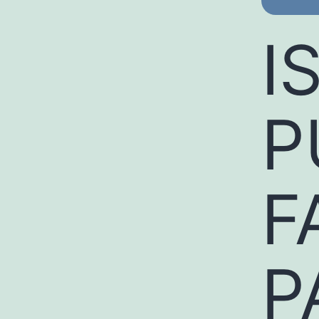
I
P
F
P