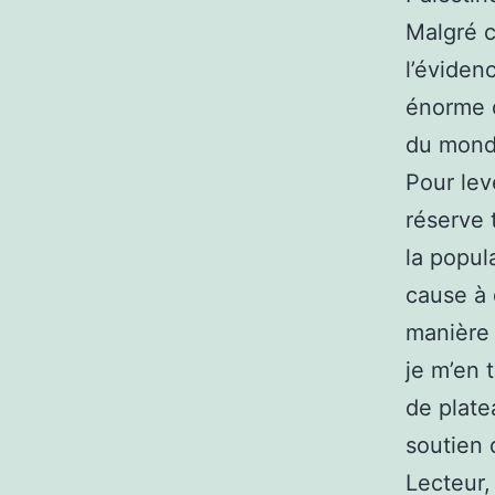
Malgré ce
l’éviden
énorme d
du monde
Pour lev
réserve 
la popul
cause à 
manière 
je m’en 
de plate
soutien 
Lecteur,