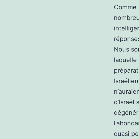
Comme c’
nombreus
intellig
réponse
Nous som
laquelle
préparat
Israélie
n’auraien
d’Israël
dégénér
l’abonda
quasi pe