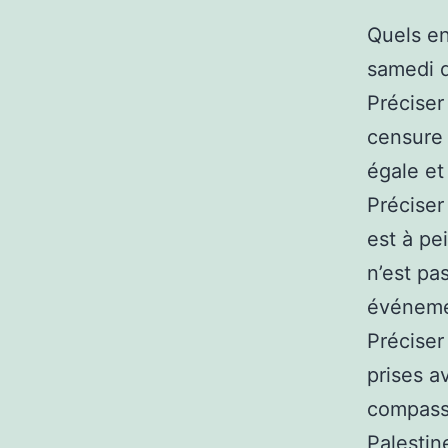
Quels e
samedi d
Préciser
censure 
égale et
Préciser
est à pe
n’est pa
événeme
Préciser
prises a
compassi
Palestin