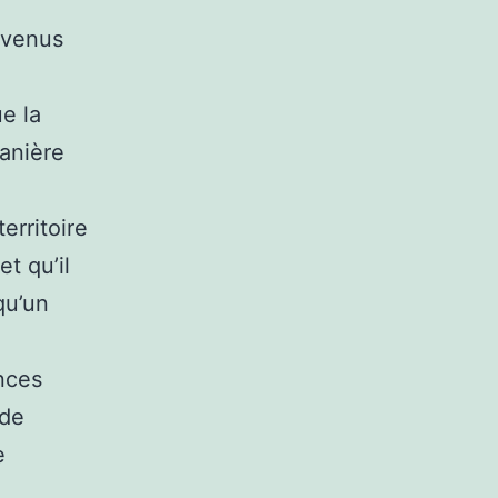
rvenus
e la
manière
erritoire
t qu’il
qu’un
ances
 de
e