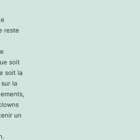
ne
e reste
re
ue soit
 soit la
sur la
nements,
 clowns
tenir un
n.