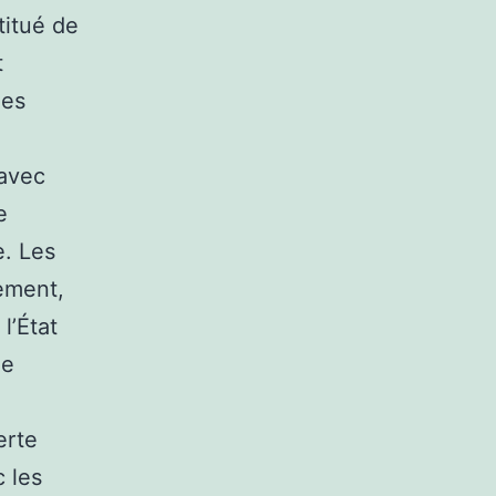
titué de
t
des
 avec
e
e. Les
nement,
l’État
de
erte
 les