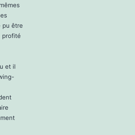
s mêmes
les
 pu être
 profité
 et il
wing-
ident
ire
amment