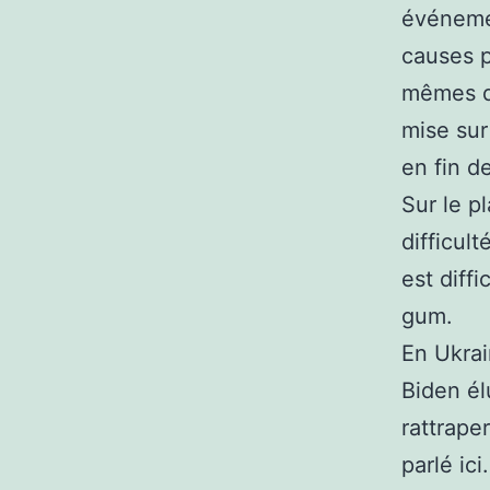
événeme
causes p
mêmes qu
mise sur 
en fin d
Sur le p
difficult
est diff
gum.
En Ukrai
Biden él
rattrape
parlé ic