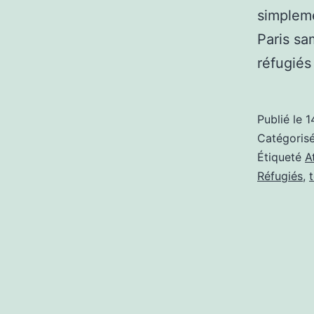
simpleme
Paris sa
réfugiés
Publié le
1
Catégori
Étiqueté
A
Réfugiés
,