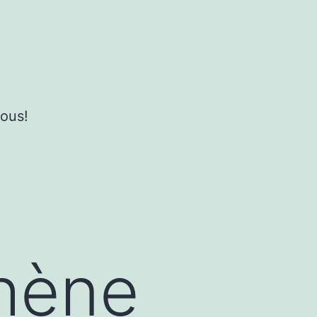
ous!
hène