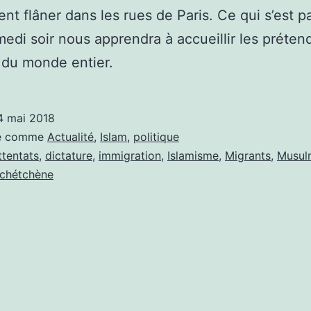
nt flâner dans les rues de Paris. Ce qui s’est p
medi soir nous apprendra à accueillir les préten
 du monde entier.
4 mai 2018
sé comme
Actualité
,
Islam
,
politique
ttentats
,
dictature
,
immigration
,
Islamisme
,
Migrants
,
Musul
tchétchène