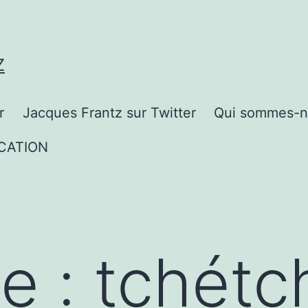
Z
r
Jacques Frantz sur Twitter
Qui sommes-n
CATION
te :
tchétc