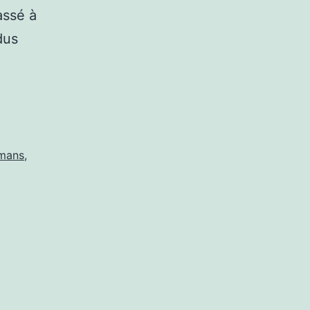
assé à
dus
mans
,