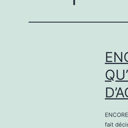
EN
QU’
D’A
ENCORE 
fait déc