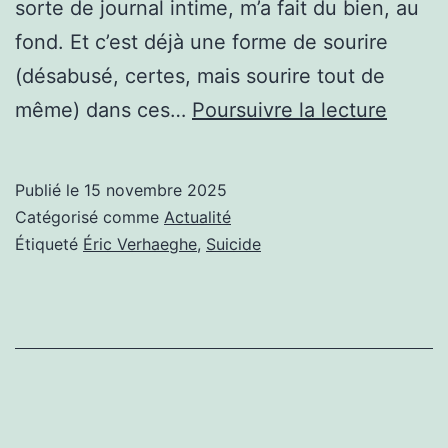
sorte de journal intime, m’a fait du bien, au
fond. Et c’est déjà une forme de sourire
(désabusé, certes, mais sourire tout de
LA
même) dans ces…
Poursuivre la lecture
MORT
DE
Publié le
15 novembre 2025
MON
Catégorisé comme
Actualité
FILS,
Étiqueté
Éric Verhaeghe
,
Suicide
CET
OBST
SANS
IMPO