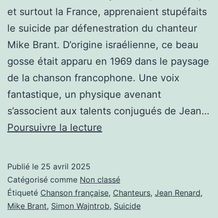
et surtout la France, apprenaient stupéfaits
le suicide par défenestration du chanteur
Mike Brant. D’origine israélienne, ce beau
gosse était apparu en 1969 dans le paysage
de la chanson francophone. Une voix
fantastique, un physique avenant
s’associent aux talents conjugués de Jean…
IL
Poursuivre la lecture
Y
A
Publié le
25 avril 2025
50
Catégorisé comme
Non classé
ANS,
Étiqueté
Chanson française
,
Chanteurs
,
Jean Renard
,
Mike Brant
,
Simon Wajntrob
,
Suicide
DISPARAISSAIT