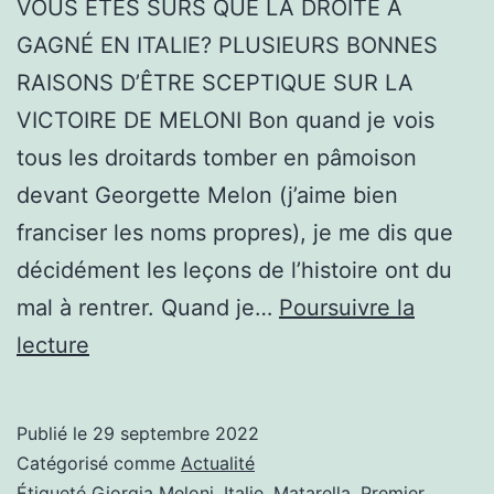
VOUS ÊTES SÛRS QUE LA DROITE A
GAGNÉ EN ITALIE? PLUSIEURS BONNES
RAISONS D’ÊTRE SCEPTIQUE SUR LA
VICTOIRE DE MELONI Bon quand je vois
tous les droitards tomber en pâmoison
devant Georgette Melon (j’aime bien
franciser les noms propres), je me dis que
décidément les leçons de l’histoire ont du
mal à rentrer. Quand je…
Poursuivre la
VOUS
lecture
ÊTES
SÛRS
Publié le
29 septembre 2022
QUE
Catégorisé comme
Actualité
LA
Étiqueté
Giorgia Meloni
,
Italie
,
Matarella
,
Premier