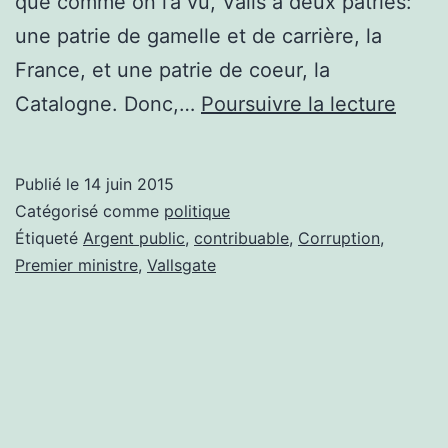
que comme on l’a vu, Valls a deux patries:
une patrie de gamelle et de carrière, la
France, et une patrie de coeur, la
Valls
Catalogne. Donc,…
Poursuivre la lecture
suite.
Publié le
14 juin 2015
Catégorisé comme
politique
Étiqueté
Argent public
,
contribuable
,
Corruption
,
Premier ministre
,
Vallsgate