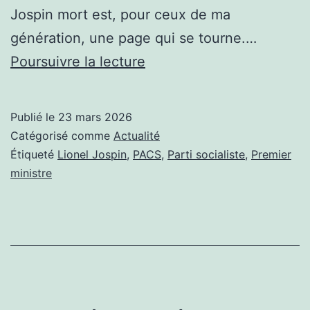
Jospin mort est, pour ceux de ma
génération, une page qui se tourne.…
JOSPIN
Poursuivre la lecture
EST
MORT,
Publié le
23 mars 2026
OU
Catégorisé comme
Actualité
QUAND
Étiqueté
Lionel Jospin
,
PACS
,
Parti socialiste
,
Premier
ministre
LES
DROITS
DE
L’HOMME
SANS
DIEU