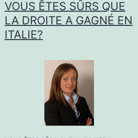
VOUS ÊTES SÛRS QUE
S’EFFACENT
DEVANT
LA DROITE A GAGNÉ EN
LES
ITALIE?
DROITS
DE
L’ASTICOT