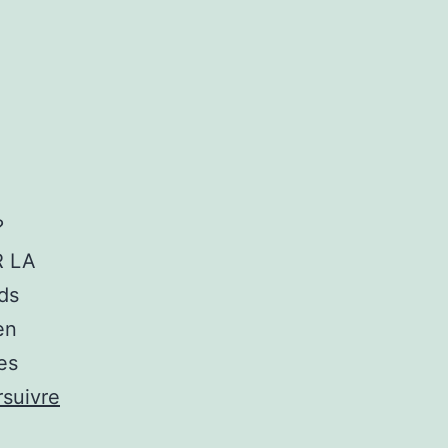
?
R LA
ds
en
es
suivre