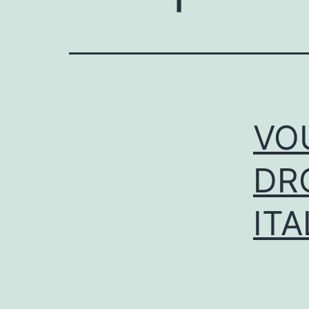
VO
DR
ITA