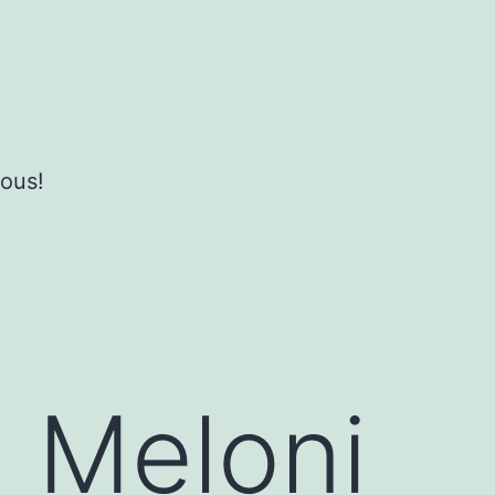
ous!
a Meloni