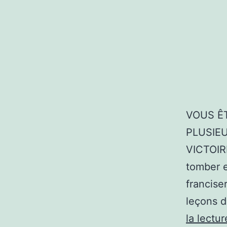
VOUS ÊT
PLUSIE
VICTOIRE
tomber e
francise
leçons d
la lectur