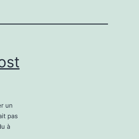
ost
er un
ait pas
du à