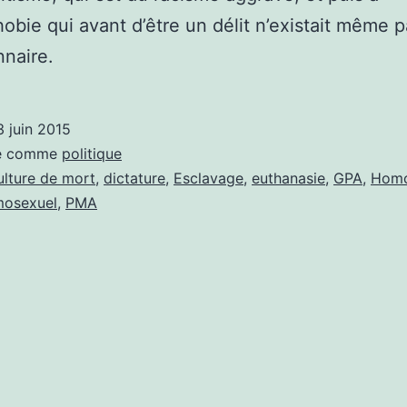
obie qui avant d’être un délit n’existait même 
nnaire.
3 juin 2015
sé comme
politique
ulture de mort
,
dictature
,
Esclavage
,
euthanasie
,
GPA
,
Homo
osexuel
,
PMA