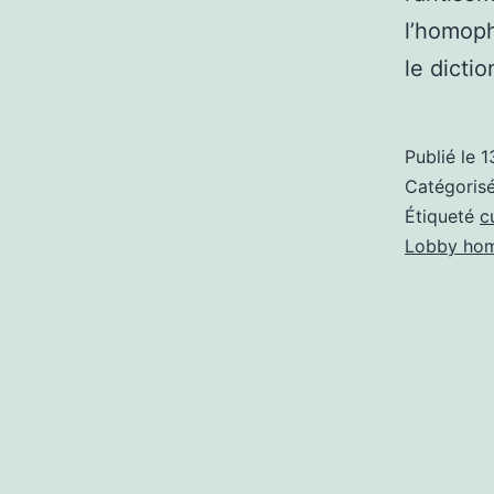
l’homoph
le dictio
Publié le
1
Catégori
Étiqueté
c
Lobby hom