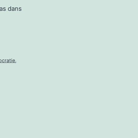
pas dans
cratie
,