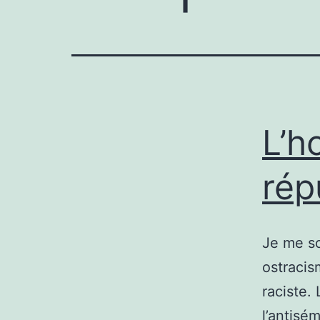
L’h
rép
Je me so
ostracis
raciste.
l’antisé