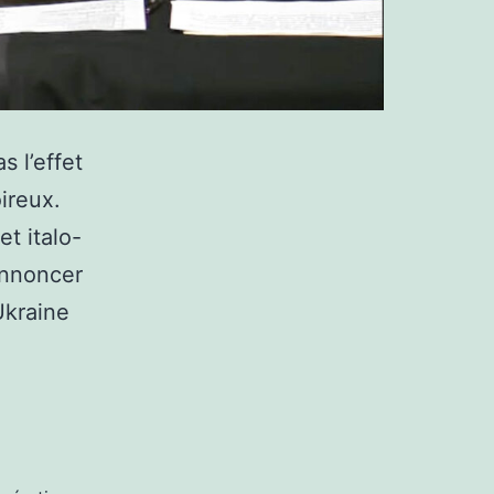
 l’effet
ireux.
t italo-
annoncer
Ukraine