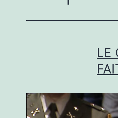
LE
FAI