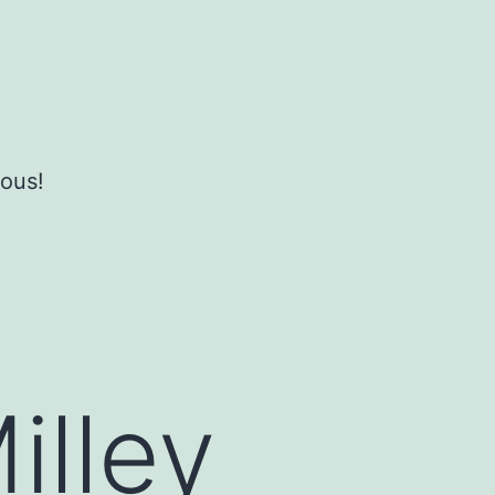
ous!
illey