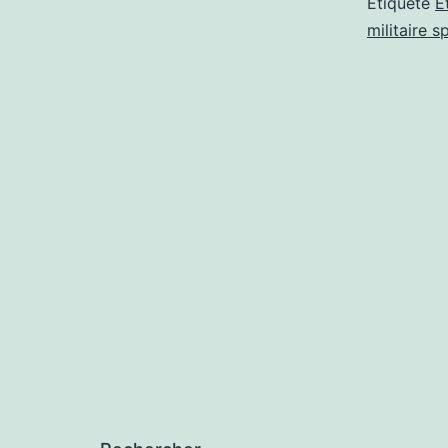
Étiqueté
É
militaire s