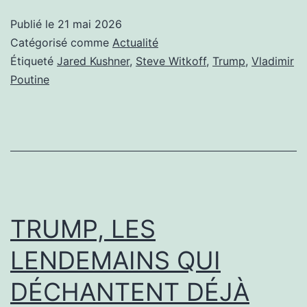
KUSHNER
Publié le
21 mai 2026
À
Catégorisé comme
Actualité
NOUVEAU
Étiqueté
Jared Kushner
,
Steve Witkoff
,
Trump
,
Vladimir
Poutine
À
MOSCOU
TRUMP, LES
LENDEMAINS QUI
DÉCHANTENT DÉJÀ