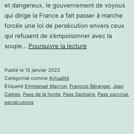
et dangereux, le gouvernement de voyous
qui dirige la France a fait passer à marche
forcée une loi de persécution envers ceux
qui refusent de s’empoisonner avec la
PASS
soupe…
Poursuivre la lecture
VACCINAL,
LA
Publié le
15 janvier 2022
PERSÉCUTION
Catégorisé comme
Actualité
EST
Étiqueté
Emmanuel Macron
,
François Béranger
,
Jean
Castex
,
Pass de la honte
,
Pass Sanitaire
,
Pass vaccinal
,
DEVENUE
persécutions
LA
NORME