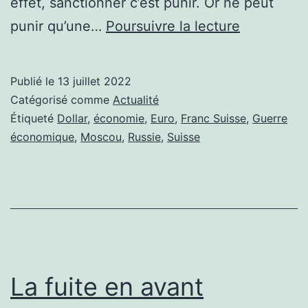
effet, sanctionner c’est punir. Or ne peut
LA
punir qu’une…
Poursuivre la lecture
SUISSE
EST
Publié le
13 juillet 2022
BIEN
Catégorisé comme
Actualité
EN
Étiqueté
Dollar
,
économie
,
Euro
,
Franc Suisse
,
Guerre
économique
,
Moscou
,
Russie
,
Suisse
GUERRE
La fuite en avant